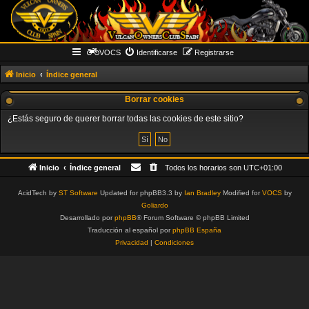
VOCS
Identificarse
Registrarse
Inicio
Índice general
Borrar cookies
¿Estás seguro de querer borrar todas las cookies de este sitio?
Inicio
Índice general
Todos los horarios son
UTC+01:00
AcidTech by
ST Software
Updated for phpBB3.3 by
Ian Bradley
Modified for
VOCS
by
Goliardo
Desarrollado por
phpBB
® Forum Software © phpBB Limited
Traducción al español por
phpBB España
Privacidad
|
Condiciones