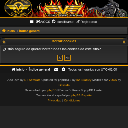
VOCS
Identificarse
Registrarse
Inicio
Índice general
Borrar cookies
¿Estás seguro de querer borrar todas las cookies de este sitio?
Inicio
Índice general
Todos los horarios son
UTC+01:00
AcidTech by
ST Software
Updated for phpBB3.3 by
Ian Bradley
Modified for
VOCS
by
Goliardo
Desarrollado por
phpBB
® Forum Software © phpBB Limited
Traducción al español por
phpBB España
Privacidad
|
Condiciones