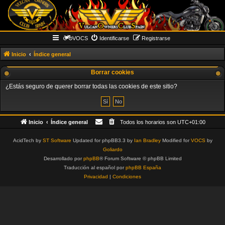
VOCS
Identificarse
Registrarse
Inicio
Índice general
Borrar cookies
¿Estás seguro de querer borrar todas las cookies de este sitio?
Inicio
Índice general
Todos los horarios son
UTC+01:00
AcidTech by
ST Software
Updated for phpBB3.3 by
Ian Bradley
Modified for
VOCS
by
Goliardo
Desarrollado por
phpBB
® Forum Software © phpBB Limited
Traducción al español por
phpBB España
Privacidad
|
Condiciones