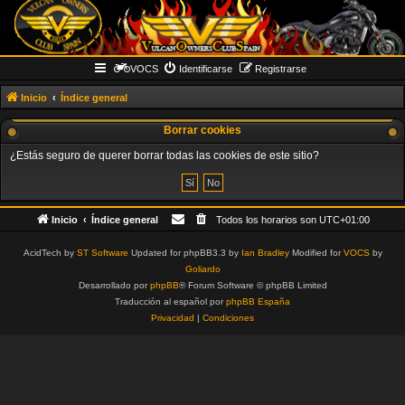
VOCS
Identificarse
Registrarse
Inicio
Índice general
Borrar cookies
¿Estás seguro de querer borrar todas las cookies de este sitio?
Inicio
Índice general
Todos los horarios son
UTC+01:00
AcidTech by
ST Software
Updated for phpBB3.3 by
Ian Bradley
Modified for
VOCS
by
Goliardo
Desarrollado por
phpBB
® Forum Software © phpBB Limited
Traducción al español por
phpBB España
Privacidad
|
Condiciones