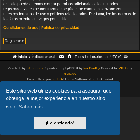
del sitio puede además otorgar permisos adicionales a los usuarios
registrados. Antes de identificarte asegúrete de estar familiarizado con
nuestros términos de uso y políticas relacionadas. Por favor, lee las normas de
los foros mientras navegas por el sitio.
Condiciones de uso
|
Política de privacidad
Registrarse
Inicio
Índice general
Todos los horarios son
UTC+01:00
AcidTech by
ST Software
Updated for phpBB3.3 by
Ian Bradley
Modified for
VOCS
by
Goliardo
Desarrollado por
phpBB
® Forum Software © phpBB Limited
Traducción al español por
phpBB España
Este sitio web utiliza cookies para asegurar que
Privacidad
|
Condiciones
obtenga la mejor experiencia en nuestro sitio
web.
Saber más
¡Lo entiendo!