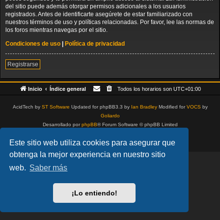
del sitio puede además otorgar permisos adicionales a los usuarios
registrados. Antes de identificarte asegúrete de estar familiarizado con
nuestros términos de uso y políticas relacionadas. Por favor, lee las normas de
los foros mientras navegas por el sitio.
Condiciones de uso
|
Política de privacidad
Registrarse
Inicio
Índice general
Todos los horarios son
UTC+01:00
AcidTech by
ST Software
Updated for phpBB3.3 by
Ian Bradley
Modified for
VOCS
by
Goliardo
Desarrollado por
phpBB
® Forum Software © phpBB Limited
Traducción al español por
phpBB España
Este sitio web utiliza cookies para asegurar que
Privacidad
|
Condiciones
obtenga la mejor experiencia en nuestro sitio
web.
Saber más
¡Lo entiendo!