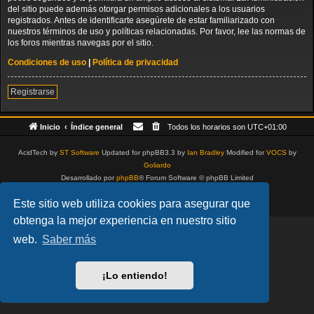
del sitio puede además otorgar permisos adicionales a los usuarios
registrados. Antes de identificarte asegúrete de estar familiarizado con
nuestros términos de uso y políticas relacionadas. Por favor, lee las normas de
los foros mientras navegas por el sitio.
Condiciones de uso
|
Política de privacidad
Registrarse
Inicio
Índice general
Todos los horarios son
UTC+01:00
AcidTech by
ST Software
Updated for phpBB3.3 by
Ian Bradley
Modified for
VOCS
by
Goliardo
Desarrollado por
phpBB
® Forum Software © phpBB Limited
Traducción al español por
phpBB España
Este sitio web utiliza cookies para asegurar que
Privacidad
|
Condiciones
obtenga la mejor experiencia en nuestro sitio
web.
Saber más
¡Lo entiendo!