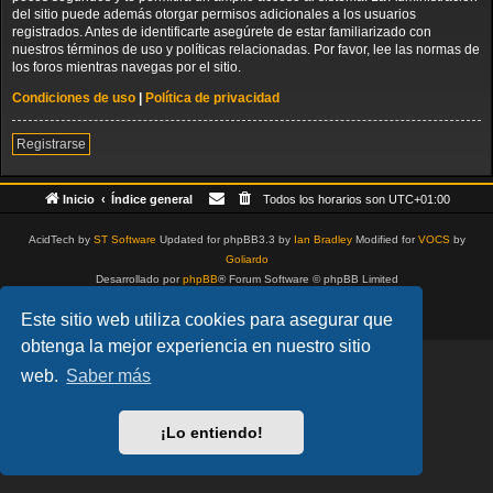
del sitio puede además otorgar permisos adicionales a los usuarios
registrados. Antes de identificarte asegúrete de estar familiarizado con
nuestros términos de uso y políticas relacionadas. Por favor, lee las normas de
los foros mientras navegas por el sitio.
Condiciones de uso
|
Política de privacidad
Registrarse
Inicio
Índice general
Todos los horarios son
UTC+01:00
AcidTech by
ST Software
Updated for phpBB3.3 by
Ian Bradley
Modified for
VOCS
by
Goliardo
Desarrollado por
phpBB
® Forum Software © phpBB Limited
Traducción al español por
phpBB España
Este sitio web utiliza cookies para asegurar que
Privacidad
|
Condiciones
obtenga la mejor experiencia en nuestro sitio
web.
Saber más
¡Lo entiendo!