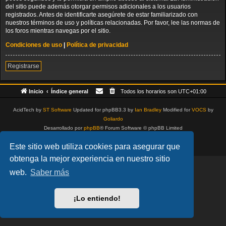
del sitio puede además otorgar permisos adicionales a los usuarios
registrados. Antes de identificarte asegúrete de estar familiarizado con
nuestros términos de uso y políticas relacionadas. Por favor, lee las normas de
los foros mientras navegas por el sitio.
Condiciones de uso
|
Política de privacidad
Registrarse
Inicio
Índice general
Todos los horarios son
UTC+01:00
AcidTech by
ST Software
Updated for phpBB3.3 by
Ian Bradley
Modified for
VOCS
by
Goliardo
Desarrollado por
phpBB
® Forum Software © phpBB Limited
Traducción al español por
phpBB España
Este sitio web utiliza cookies para asegurar que
Privacidad
|
Condiciones
obtenga la mejor experiencia en nuestro sitio
web.
Saber más
¡Lo entiendo!