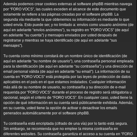
Además podemos crear cookies externas al software phpBB mientras navega
por “FORO VOCS”, las cuales exceden el alcance de este documento que
solamente se refiere a las páginas creadas por el software phpBB. La
segunda vía mediante la que obtenemos su información es mediante lo que
usted envía. Esto puede ser, y no limitado a: envíos como usuario anónimo (de
aquí en adelante “envíos anónimos”), su registro en “FORO VOCS” (de aquí
en adelante “su cuenta”) y mensajes enviados por usted después de
registrarse y mientras se haya identificado (de aquí en adelante “sus
mensajes”).
Tu cuenta como mínimo constará de un nombre único de identificación (de
aquí en adelante “su nombre de usuario”), una contraseña personal empleada
para la identificación (de aquí en adelante “su contraseña”) y una dirección de
email personal válida (de aquí en adelante “su email”). La información de su
cuenta en “FORO VOCS” está protegida por las leyes de protección de datos
aplicables en el país en el que estamos instalados. Cualquier información
más allá de su nombre de usuario, su contraseña y su dirección de e-mail
requerida por “FORO VOCS” durante el proceso de registro será obligatoria u
opcional, según el criterio de “FORO VOCS”. En cualquier caso, usted tiene la
opción de qué información en su cuenta será públicamente exhibida. Además,
en su cuenta, usted tiene la opción de activar o desactivar los emails
generados automáticamente por el software phpBB.
Tu contraseña está encriptada (cifrado de una vía) por lo tanto está segura.
Sin embargo, se recomienda que no emplee la misma contraseña en
diferentes websites. Su contraseña garantiza el acceso a su cuenta en “FORO