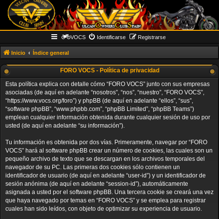
VOCS
Identificarse
Registrarse
Inicio
Índice general
FORO VOCS - Política de privacidad
Esta política explica con detalle cómo “FORO VOCS” junto con sus empresas
asociadas (de aquí en adelante “nosotros”, “nos”, “nuestro”, “FORO VOCS”,
“https://www.vocs.org/foro”) y phpBB (de aquí en adelante “ellos”, “sus”,
“software phpBB”, “www.phpbb.com”, “phpBB Limited”, “phpBB Teams”)
emplean cualquier información obtenida durante cualquier sesión de uso por
usted (de aquí en adelante “su información”).
Tu información es obtenida por dos vías. Primeramente, navegar por “FORO
VOCS” hará al software phpBB crear un número de cookies, las cuales son un
pequeño archivo de texto que se descargan en los archivos temporales del
navegador de su PC. Las primeras dos cookies sólo contienen un
identificador de usuario (de aquí en adelante “user-id”) y un identificador de
sesión anónima (de aquí en adelante “session-id”), automáticamente
asignada a usted por el software phpBB. Una tercera cookie se creará una vez
que haya navegado por temas en “FORO VOCS” y se emplea para registrar
cuales han sido leídos, con objeto de optimizar su experiencia de usuario.