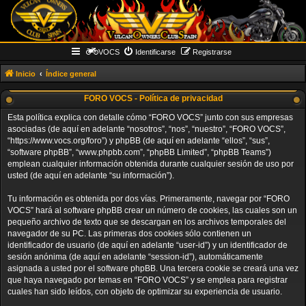
VOCS
Identificarse
Registrarse
Inicio
Índice general
FORO VOCS - Política de privacidad
Esta política explica con detalle cómo “FORO VOCS” junto con sus empresas
asociadas (de aquí en adelante “nosotros”, “nos”, “nuestro”, “FORO VOCS”,
“https://www.vocs.org/foro”) y phpBB (de aquí en adelante “ellos”, “sus”,
“software phpBB”, “www.phpbb.com”, “phpBB Limited”, “phpBB Teams”)
emplean cualquier información obtenida durante cualquier sesión de uso por
usted (de aquí en adelante “su información”).
Tu información es obtenida por dos vías. Primeramente, navegar por “FORO
VOCS” hará al software phpBB crear un número de cookies, las cuales son un
pequeño archivo de texto que se descargan en los archivos temporales del
navegador de su PC. Las primeras dos cookies sólo contienen un
identificador de usuario (de aquí en adelante “user-id”) y un identificador de
sesión anónima (de aquí en adelante “session-id”), automáticamente
asignada a usted por el software phpBB. Una tercera cookie se creará una vez
que haya navegado por temas en “FORO VOCS” y se emplea para registrar
cuales han sido leídos, con objeto de optimizar su experiencia de usuario.