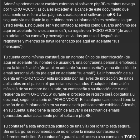
Además podemos crear cookies externas al software phpBB mientras navega
por “FORO VOCS”, las cuales exceden el alcance de este documento que
solamente se refiere a las páginas creadas por el software phpBB. La
segunda vía mediante la que obtenemos su información es mediante lo que
usted envía. Esto puede ser, y no limitado a: envíos como usuario anónimo (de
aquí en adelante “envíos anónimos”), su registro en “FORO VOCS” (de aquí
en adelante “su cuenta”) y mensajes enviados por usted después de
registrarse y mientras se haya identificado (de aquí en adelante “sus
mensajes”).
Tu cuenta como mínimo constará de un nombre único de identificación (de
aquí en adelante “su nombre de usuario”), una contraseña personal empleada
para la identificación (de aquí en adelante “su contraseña”) y una dirección de
email personal válida (de aquí en adelante “su email”). La información de su
cuenta en “FORO VOCS” está protegida por las leyes de protección de datos
aplicables en el país en el que estamos instalados. Cualquier información
más allá de su nombre de usuario, su contraseña y su dirección de e-mail
requerida por “FORO VOCS” durante el proceso de registro será obligatoria u
opcional, según el criterio de “FORO VOCS”. En cualquier caso, usted tiene la
opción de qué información en su cuenta será públicamente exhibida. Además,
en su cuenta, usted tiene la opción de activar o desactivar los emails
generados automáticamente por el software phpBB.
Tu contraseña está encriptada (cifrado de una vía) por lo tanto está segura.
Sin embargo, se recomienda que no emplee la misma contraseña en
diferentes websites. Su contraseña garantiza el acceso a su cuenta en “FORO