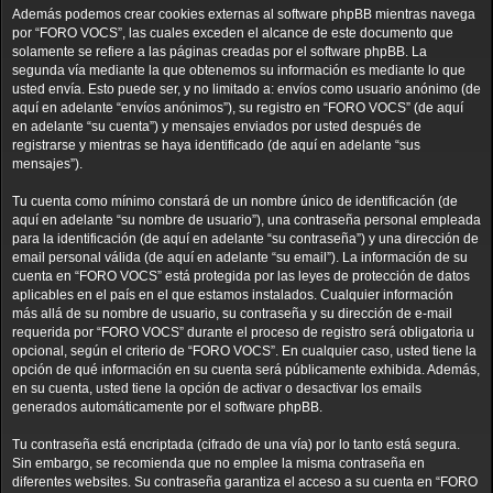
Además podemos crear cookies externas al software phpBB mientras navega
por “FORO VOCS”, las cuales exceden el alcance de este documento que
solamente se refiere a las páginas creadas por el software phpBB. La
segunda vía mediante la que obtenemos su información es mediante lo que
usted envía. Esto puede ser, y no limitado a: envíos como usuario anónimo (de
aquí en adelante “envíos anónimos”), su registro en “FORO VOCS” (de aquí
en adelante “su cuenta”) y mensajes enviados por usted después de
registrarse y mientras se haya identificado (de aquí en adelante “sus
mensajes”).
Tu cuenta como mínimo constará de un nombre único de identificación (de
aquí en adelante “su nombre de usuario”), una contraseña personal empleada
para la identificación (de aquí en adelante “su contraseña”) y una dirección de
email personal válida (de aquí en adelante “su email”). La información de su
cuenta en “FORO VOCS” está protegida por las leyes de protección de datos
aplicables en el país en el que estamos instalados. Cualquier información
más allá de su nombre de usuario, su contraseña y su dirección de e-mail
requerida por “FORO VOCS” durante el proceso de registro será obligatoria u
opcional, según el criterio de “FORO VOCS”. En cualquier caso, usted tiene la
opción de qué información en su cuenta será públicamente exhibida. Además,
en su cuenta, usted tiene la opción de activar o desactivar los emails
generados automáticamente por el software phpBB.
Tu contraseña está encriptada (cifrado de una vía) por lo tanto está segura.
Sin embargo, se recomienda que no emplee la misma contraseña en
diferentes websites. Su contraseña garantiza el acceso a su cuenta en “FORO