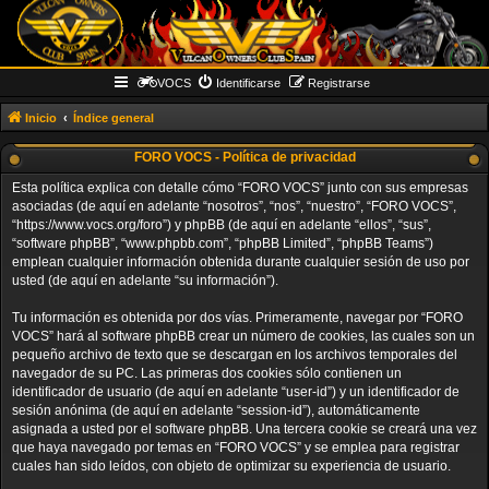
VOCS
Identificarse
Registrarse
Inicio
Índice general
FORO VOCS - Política de privacidad
Esta política explica con detalle cómo “FORO VOCS” junto con sus empresas
asociadas (de aquí en adelante “nosotros”, “nos”, “nuestro”, “FORO VOCS”,
“https://www.vocs.org/foro”) y phpBB (de aquí en adelante “ellos”, “sus”,
“software phpBB”, “www.phpbb.com”, “phpBB Limited”, “phpBB Teams”)
emplean cualquier información obtenida durante cualquier sesión de uso por
usted (de aquí en adelante “su información”).
Tu información es obtenida por dos vías. Primeramente, navegar por “FORO
VOCS” hará al software phpBB crear un número de cookies, las cuales son un
pequeño archivo de texto que se descargan en los archivos temporales del
navegador de su PC. Las primeras dos cookies sólo contienen un
identificador de usuario (de aquí en adelante “user-id”) y un identificador de
sesión anónima (de aquí en adelante “session-id”), automáticamente
asignada a usted por el software phpBB. Una tercera cookie se creará una vez
que haya navegado por temas en “FORO VOCS” y se emplea para registrar
cuales han sido leídos, con objeto de optimizar su experiencia de usuario.