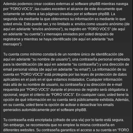
Además podemos crear cookies externas al software phpBB mientras navega
por “FORO VOCS”, las cuales exceden el alcance de este documento que
solamente se refiere a las páginas creadas por el software phpBB. La
segunda vía mediante la que obtenemos su información es mediante lo que
usted envía. Esto puede ser, y no limitado a: envíos como usuario anónimo (de
aquí en adelante “envíos anónimos”), su registro en “FORO VOCS” (de aquí
en adelante “su cuenta”) y mensajes enviados por usted después de
registrarse y mientras se haya identificado (de aquí en adelante “sus
mensajes”).
Tu cuenta como mínimo constará de un nombre único de identificación (de
aquí en adelante “su nombre de usuario”), una contraseña personal empleada
para la identificación (de aquí en adelante “su contraseña”) y una dirección de
email personal válida (de aquí en adelante “su email”). La información de su
cuenta en “FORO VOCS” está protegida por las leyes de protección de datos
aplicables en el país en el que estamos instalados. Cualquier información
más allá de su nombre de usuario, su contraseña y su dirección de e-mail
requerida por “FORO VOCS” durante el proceso de registro será obligatoria u
opcional, según el criterio de “FORO VOCS”. En cualquier caso, usted tiene la
opción de qué información en su cuenta será públicamente exhibida. Además,
en su cuenta, usted tiene la opción de activar o desactivar los emails
generados automáticamente por el software phpBB.
Tu contraseña está encriptada (cifrado de una vía) por lo tanto está segura.
Sin embargo, se recomienda que no emplee la misma contraseña en
diferentes websites. Su contraseña garantiza el acceso a su cuenta en “FORO