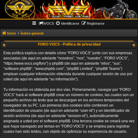
VOCS
Identificarse
Registrarse
Inicio
Índice general
FORO VOCS - Política de privacidad
Esta política explica con detalle cómo “FORO VOCS” junto con sus empresas
asociadas (de aquí en adelante “nosotros”, “nos”, “nuestro”, “FORO VOCS”,
“https://www.vocs.org/foro”) y phpBB (de aquí en adelante “ellos”, “sus”,
“software phpBB”, “www.phpbb.com”, “phpBB Limited”, “phpBB Teams”)
emplean cualquier información obtenida durante cualquier sesión de uso por
usted (de aquí en adelante “su información”).
Tu información es obtenida por dos vías. Primeramente, navegar por “FORO
VOCS” hará al software phpBB crear un número de cookies, las cuales son un
pequeño archivo de texto que se descargan en los archivos temporales del
navegador de su PC. Las primeras dos cookies sólo contienen un
identificador de usuario (de aquí en adelante “user-id”) y un identificador de
sesión anónima (de aquí en adelante “session-id”), automáticamente
asignada a usted por el software phpBB. Una tercera cookie se creará una vez
que haya navegado por temas en “FORO VOCS” y se emplea para registrar
cuales han sido leídos, con objeto de optimizar su experiencia de usuario.