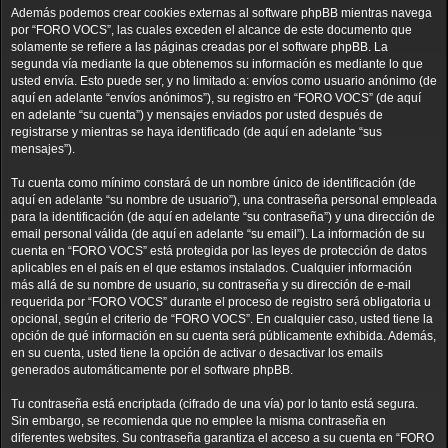
Además podemos crear cookies externas al software phpBB mientras navega
por “FORO VOCS”, las cuales exceden el alcance de este documento que
solamente se refiere a las páginas creadas por el software phpBB. La
segunda vía mediante la que obtenemos su información es mediante lo que
usted envía. Esto puede ser, y no limitado a: envíos como usuario anónimo (de
aquí en adelante “envíos anónimos”), su registro en “FORO VOCS” (de aquí
en adelante “su cuenta”) y mensajes enviados por usted después de
registrarse y mientras se haya identificado (de aquí en adelante “sus
mensajes”).
Tu cuenta como mínimo constará de un nombre único de identificación (de
aquí en adelante “su nombre de usuario”), una contraseña personal empleada
para la identificación (de aquí en adelante “su contraseña”) y una dirección de
email personal válida (de aquí en adelante “su email”). La información de su
cuenta en “FORO VOCS” está protegida por las leyes de protección de datos
aplicables en el país en el que estamos instalados. Cualquier información
más allá de su nombre de usuario, su contraseña y su dirección de e-mail
requerida por “FORO VOCS” durante el proceso de registro será obligatoria u
opcional, según el criterio de “FORO VOCS”. En cualquier caso, usted tiene la
opción de qué información en su cuenta será públicamente exhibida. Además,
en su cuenta, usted tiene la opción de activar o desactivar los emails
generados automáticamente por el software phpBB.
Tu contraseña está encriptada (cifrado de una vía) por lo tanto está segura.
Sin embargo, se recomienda que no emplee la misma contraseña en
diferentes websites. Su contraseña garantiza el acceso a su cuenta en “FORO