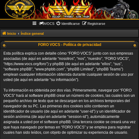
VOCS
Identificarse
Registrarse
Inicio
Índice general
FORO VOCS - Política de privacidad
Esta política explica con detalle cómo “FORO VOCS” junto con sus empresas
asociadas (de aquí en adelante “nosotros”, “nos”, “nuestro”, “FORO VOCS”,
“https://www.vocs.org/foro”) y phpBB (de aquí en adelante “ellos”, “sus”,
“software phpBB”, “www.phpbb.com”, “phpBB Limited”, “phpBB Teams”)
emplean cualquier información obtenida durante cualquier sesión de uso por
usted (de aquí en adelante “su información”).
Tu información es obtenida por dos vías. Primeramente, navegar por “FORO
VOCS” hará al software phpBB crear un número de cookies, las cuales son un
pequeño archivo de texto que se descargan en los archivos temporales del
navegador de su PC. Las primeras dos cookies sólo contienen un
identificador de usuario (de aquí en adelante “user-id”) y un identificador de
sesión anónima (de aquí en adelante “session-id”), automáticamente
asignada a usted por el software phpBB. Una tercera cookie se creará una vez
que haya navegado por temas en “FORO VOCS” y se emplea para registrar
cuales han sido leídos, con objeto de optimizar su experiencia de usuario.