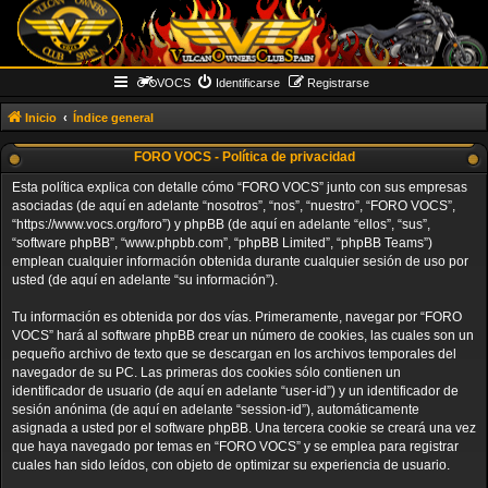
VOCS
Identificarse
Registrarse
Inicio
Índice general
FORO VOCS - Política de privacidad
Esta política explica con detalle cómo “FORO VOCS” junto con sus empresas
asociadas (de aquí en adelante “nosotros”, “nos”, “nuestro”, “FORO VOCS”,
“https://www.vocs.org/foro”) y phpBB (de aquí en adelante “ellos”, “sus”,
“software phpBB”, “www.phpbb.com”, “phpBB Limited”, “phpBB Teams”)
emplean cualquier información obtenida durante cualquier sesión de uso por
usted (de aquí en adelante “su información”).
Tu información es obtenida por dos vías. Primeramente, navegar por “FORO
VOCS” hará al software phpBB crear un número de cookies, las cuales son un
pequeño archivo de texto que se descargan en los archivos temporales del
navegador de su PC. Las primeras dos cookies sólo contienen un
identificador de usuario (de aquí en adelante “user-id”) y un identificador de
sesión anónima (de aquí en adelante “session-id”), automáticamente
asignada a usted por el software phpBB. Una tercera cookie se creará una vez
que haya navegado por temas en “FORO VOCS” y se emplea para registrar
cuales han sido leídos, con objeto de optimizar su experiencia de usuario.