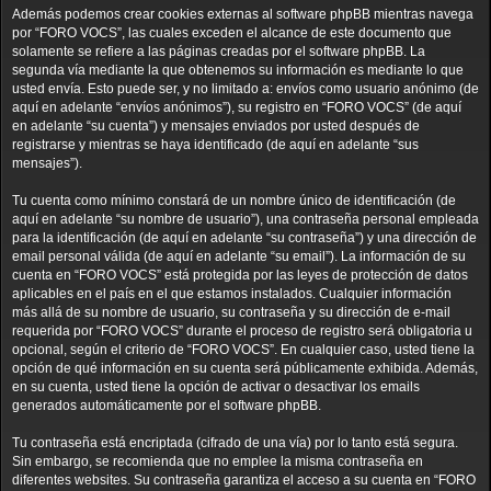
Además podemos crear cookies externas al software phpBB mientras navega
por “FORO VOCS”, las cuales exceden el alcance de este documento que
solamente se refiere a las páginas creadas por el software phpBB. La
segunda vía mediante la que obtenemos su información es mediante lo que
usted envía. Esto puede ser, y no limitado a: envíos como usuario anónimo (de
aquí en adelante “envíos anónimos”), su registro en “FORO VOCS” (de aquí
en adelante “su cuenta”) y mensajes enviados por usted después de
registrarse y mientras se haya identificado (de aquí en adelante “sus
mensajes”).
Tu cuenta como mínimo constará de un nombre único de identificación (de
aquí en adelante “su nombre de usuario”), una contraseña personal empleada
para la identificación (de aquí en adelante “su contraseña”) y una dirección de
email personal válida (de aquí en adelante “su email”). La información de su
cuenta en “FORO VOCS” está protegida por las leyes de protección de datos
aplicables en el país en el que estamos instalados. Cualquier información
más allá de su nombre de usuario, su contraseña y su dirección de e-mail
requerida por “FORO VOCS” durante el proceso de registro será obligatoria u
opcional, según el criterio de “FORO VOCS”. En cualquier caso, usted tiene la
opción de qué información en su cuenta será públicamente exhibida. Además,
en su cuenta, usted tiene la opción de activar o desactivar los emails
generados automáticamente por el software phpBB.
Tu contraseña está encriptada (cifrado de una vía) por lo tanto está segura.
Sin embargo, se recomienda que no emplee la misma contraseña en
diferentes websites. Su contraseña garantiza el acceso a su cuenta en “FORO