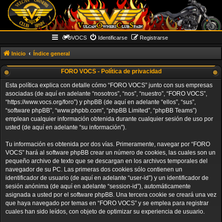
VOCS
Identificarse
Registrarse
Inicio
Índice general
FORO VOCS - Política de privacidad
Esta política explica con detalle cómo “FORO VOCS” junto con sus empresas
asociadas (de aquí en adelante “nosotros”, “nos”, “nuestro”, “FORO VOCS”,
“https://www.vocs.org/foro”) y phpBB (de aquí en adelante “ellos”, “sus”,
“software phpBB”, “www.phpbb.com”, “phpBB Limited”, “phpBB Teams”)
emplean cualquier información obtenida durante cualquier sesión de uso por
usted (de aquí en adelante “su información”).
Tu información es obtenida por dos vías. Primeramente, navegar por “FORO
VOCS” hará al software phpBB crear un número de cookies, las cuales son un
pequeño archivo de texto que se descargan en los archivos temporales del
navegador de su PC. Las primeras dos cookies sólo contienen un
identificador de usuario (de aquí en adelante “user-id”) y un identificador de
sesión anónima (de aquí en adelante “session-id”), automáticamente
asignada a usted por el software phpBB. Una tercera cookie se creará una vez
que haya navegado por temas en “FORO VOCS” y se emplea para registrar
cuales han sido leídos, con objeto de optimizar su experiencia de usuario.