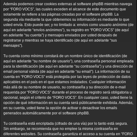
Además podemos crear cookies externas al software phpBB mientras navega
por “FORO VOCS”, las cuales exceden el alcance de este documento que
solamente se refiere a las páginas creadas por el software phpBB. La
segunda vía mediante la que obtenemos su información es mediante lo que
usted envía. Esto puede ser, y no limitado a: envíos como usuario anónimo (de
aquí en adelante “envíos anónimos”), su registro en “FORO VOCS” (de aquí
en adelante “su cuenta”) y mensajes enviados por usted después de
registrarse y mientras se haya identificado (de aquí en adelante “sus
mensajes”).
Tu cuenta como mínimo constará de un nombre único de identificación (de
aquí en adelante “su nombre de usuario”), una contraseña personal empleada
para la identificación (de aquí en adelante “su contraseña”) y una dirección de
email personal válida (de aquí en adelante “su email”). La información de su
cuenta en “FORO VOCS” está protegida por las leyes de protección de datos
aplicables en el país en el que estamos instalados. Cualquier información
más allá de su nombre de usuario, su contraseña y su dirección de e-mail
requerida por “FORO VOCS” durante el proceso de registro será obligatoria u
opcional, según el criterio de “FORO VOCS”. En cualquier caso, usted tiene la
opción de qué información en su cuenta será públicamente exhibida. Además,
en su cuenta, usted tiene la opción de activar o desactivar los emails
generados automáticamente por el software phpBB.
Tu contraseña está encriptada (cifrado de una vía) por lo tanto está segura.
Sin embargo, se recomienda que no emplee la misma contraseña en
diferentes websites. Su contraseña garantiza el acceso a su cuenta en “FORO