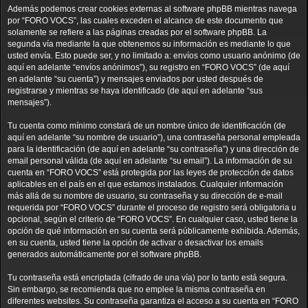
Además podemos crear cookies externas al software phpBB mientras navega
por “FORO VOCS”, las cuales exceden el alcance de este documento que
solamente se refiere a las páginas creadas por el software phpBB. La
segunda vía mediante la que obtenemos su información es mediante lo que
usted envía. Esto puede ser, y no limitado a: envíos como usuario anónimo (de
aquí en adelante “envíos anónimos”), su registro en “FORO VOCS” (de aquí
en adelante “su cuenta”) y mensajes enviados por usted después de
registrarse y mientras se haya identificado (de aquí en adelante “sus
mensajes”).
Tu cuenta como mínimo constará de un nombre único de identificación (de
aquí en adelante “su nombre de usuario”), una contraseña personal empleada
para la identificación (de aquí en adelante “su contraseña”) y una dirección de
email personal válida (de aquí en adelante “su email”). La información de su
cuenta en “FORO VOCS” está protegida por las leyes de protección de datos
aplicables en el país en el que estamos instalados. Cualquier información
más allá de su nombre de usuario, su contraseña y su dirección de e-mail
requerida por “FORO VOCS” durante el proceso de registro será obligatoria u
opcional, según el criterio de “FORO VOCS”. En cualquier caso, usted tiene la
opción de qué información en su cuenta será públicamente exhibida. Además,
en su cuenta, usted tiene la opción de activar o desactivar los emails
generados automáticamente por el software phpBB.
Tu contraseña está encriptada (cifrado de una vía) por lo tanto está segura.
Sin embargo, se recomienda que no emplee la misma contraseña en
diferentes websites. Su contraseña garantiza el acceso a su cuenta en “FORO