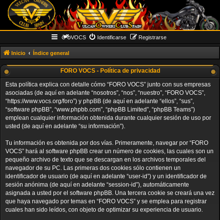
VOCS
Identificarse
Registrarse
Inicio
Índice general
FORO VOCS - Política de privacidad
Esta política explica con detalle cómo “FORO VOCS” junto con sus empresas
asociadas (de aquí en adelante “nosotros”, “nos”, “nuestro”, “FORO VOCS”,
“https://www.vocs.org/foro”) y phpBB (de aquí en adelante “ellos”, “sus”,
“software phpBB”, “www.phpbb.com”, “phpBB Limited”, “phpBB Teams”)
emplean cualquier información obtenida durante cualquier sesión de uso por
usted (de aquí en adelante “su información”).
Tu información es obtenida por dos vías. Primeramente, navegar por “FORO
VOCS” hará al software phpBB crear un número de cookies, las cuales son un
pequeño archivo de texto que se descargan en los archivos temporales del
navegador de su PC. Las primeras dos cookies sólo contienen un
identificador de usuario (de aquí en adelante “user-id”) y un identificador de
sesión anónima (de aquí en adelante “session-id”), automáticamente
asignada a usted por el software phpBB. Una tercera cookie se creará una vez
que haya navegado por temas en “FORO VOCS” y se emplea para registrar
cuales han sido leídos, con objeto de optimizar su experiencia de usuario.