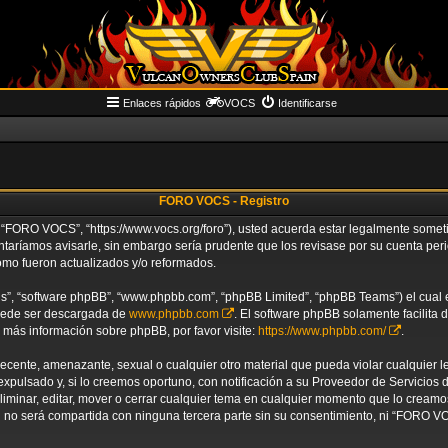
Enlaces rápidos
VOCS
Identificarse
FORO VOCS - Registro
“FORO VOCS”, “https://www.vocs.org/foro”), usted acuerda estar legalmente sometido
aríamos avisarle, sin embargo sería prudente que los revisase por su cuenta p
omo fueron actualizados y/o reformados.
us”, “software phpBB”, “www.phpbb.com”, “phpBB Limited”, “phpBB Teams”) el cual es
puede ser descargada de
www.phpbb.com
. El software phpBB solamente facilita 
ás información sobre phpBB, por favor visite:
https://www.phpbb.com/
.
decente, amenazante, sexual o cualquier otro material que pueda violar cualquier 
ulsado y, si lo creemos oportuno, con notificación a su Proveedor de Servicios de
liminar, editar, mover o cerrar cualquier tema en cualquier momento que lo crea
no será compartida con ninguna tercera parte sin su consentimiento, ni “FORO V