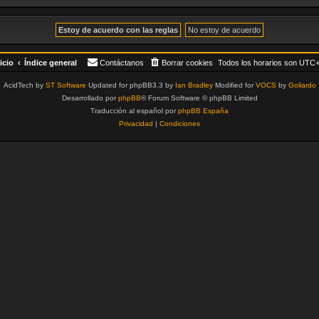
icio
Índice general
Contáctanos
Borrar cookies
Todos los horarios son
UTC+
AcidTech by
ST Software
Updated for phpBB3.3 by
Ian Bradley
Modified for
VOCS
by
Goliardo
Desarrollado por
phpBB
® Forum Software © phpBB Limited
Traducción al español por
phpBB España
Privacidad
|
Condiciones