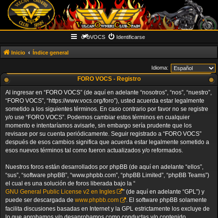
VOCS
Identificarse
Inicio
Índice general
Idioma:
FORO VOCS - Registro
Al ingresar en “FORO VOCS” (de aquí en adelante “nosotros”, “nos”, “nuestro”,
“FORO VOCS”, “https://www.vocs.org/foro”), usted acuerda estar legalmente
sometido a los siguientes términos. En caso contrario por favor no se registre
y/o use “FORO VOCS”. Podemos cambiar estos términos en cualquier
momento e intentaríamos avisarle, sin embargo sería prudente que los
revisase por su cuenta periódicamente. Seguir registrado a “FORO VOCS”
después de esos cambios significa que acuerda estar legalmente sometido a
esos nuevos términos tal como fueron actualizados y/o reformados.
Nuestros foros están desarrollados por phpBB (de aquí en adelante “ellos”,
“sus”, “software phpBB”, “www.phpbb.com”, “phpBB Limited”, “phpBB Teams”)
el cual es una solución de foros liberada bajo la “
GNU General Public License v2 en Ingles
” (de aquí en adelante “GPL”) y
puede ser descargada de
www.phpbb.com
. El software phpBB solamente
facilita discusiones basadas en Internet y la GPL estrictamente los excluye de
lo que aprobamos y/o desaprobamos como conductas y/o contenido