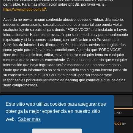
permisible. Para más información sobre phpBB, por favor visite:
https://www.phpbb.com/
.
Acuerda no enviar ningun contenido abusivo, obsceno, vulgar, difamatorio,
indecente, amenazante, sexual o cualquier otro material que pueda violar
cualquier ley de su país, el país donde “FORO VOCS” está instalado o Leyes
Internacionales. Hacer eso provocará que sea inmediata y permanentemente
expulsado y, si lo creemos oportuno, con notificación a su Proveedor de
Servicios de Internet. Las direcciones IP de todos los envíos son registradas
como ayuda para reforzar estas condiciones. Acuerda que “FORO VOCS”
tiene derecho a eliminar, editar, mover o cerrar cualquier tema en cualquier
momento que lo creamos conveniente. Como usuario acuerda que cualquier
información que haya ingresado será almacenada en una base de datos.
Dado que esta información no será compartida con ninguna tercera parte sin
su consentimiento, ni “FORO VOCS” ni phpBB podrán considerarse
responsables por cualquier intento de hacking que conlleve a que los datos
sean comprometidos.
Este sitio web utiliza cookies para asegurar que
obtenga la mejor experiencia en nuestro sitio
Inicio
Índice general
Todos los horarios son
UTC+01:00
web.
Saber más
AcidTech by
ST Software
Updated for phpBB3.3 by
Ian Bradley
Modified for
VOCS
by
Goliardo