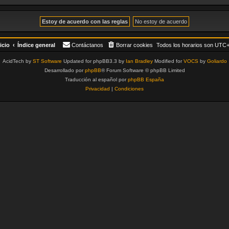
icio
Índice general
Contáctanos
Borrar cookies
Todos los horarios son
UTC+
AcidTech by
ST Software
Updated for phpBB3.3 by
Ian Bradley
Modified for
VOCS
by
Goliardo
Desarrollado por
phpBB
® Forum Software © phpBB Limited
Traducción al español por
phpBB España
Privacidad
|
Condiciones