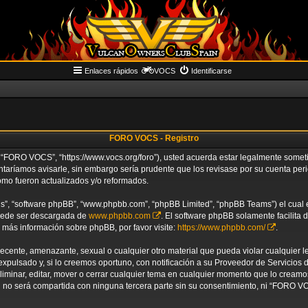
Enlaces rápidos
VOCS
Identificarse
FORO VOCS - Registro
“FORO VOCS”, “https://www.vocs.org/foro”), usted acuerda estar legalmente sometido
aríamos avisarle, sin embargo sería prudente que los revisase por su cuenta p
omo fueron actualizados y/o reformados.
us”, “software phpBB”, “www.phpbb.com”, “phpBB Limited”, “phpBB Teams”) el cual es
puede ser descargada de
www.phpbb.com
. El software phpBB solamente facilita 
ás información sobre phpBB, por favor visite:
https://www.phpbb.com/
.
decente, amenazante, sexual o cualquier otro material que pueda violar cualquier 
ulsado y, si lo creemos oportuno, con notificación a su Proveedor de Servicios de
liminar, editar, mover o cerrar cualquier tema en cualquier momento que lo crea
no será compartida con ninguna tercera parte sin su consentimiento, ni “FORO V