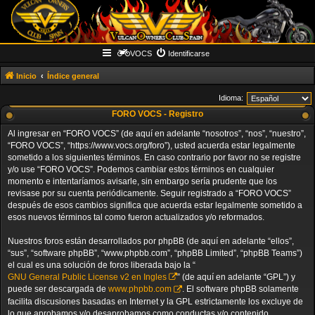
VOCS
Identificarse
Inicio
Índice general
Idioma:
FORO VOCS - Registro
Al ingresar en “FORO VOCS” (de aquí en adelante “nosotros”, “nos”, “nuestro”,
“FORO VOCS”, “https://www.vocs.org/foro”), usted acuerda estar legalmente
sometido a los siguientes términos. En caso contrario por favor no se registre
y/o use “FORO VOCS”. Podemos cambiar estos términos en cualquier
momento e intentaríamos avisarle, sin embargo sería prudente que los
revisase por su cuenta periódicamente. Seguir registrado a “FORO VOCS”
después de esos cambios significa que acuerda estar legalmente sometido a
esos nuevos términos tal como fueron actualizados y/o reformados.
Nuestros foros están desarrollados por phpBB (de aquí en adelante “ellos”,
“sus”, “software phpBB”, “www.phpbb.com”, “phpBB Limited”, “phpBB Teams”)
el cual es una solución de foros liberada bajo la “
GNU General Public License v2 en Ingles
” (de aquí en adelante “GPL”) y
puede ser descargada de
www.phpbb.com
. El software phpBB solamente
facilita discusiones basadas en Internet y la GPL estrictamente los excluye de
lo que aprobamos y/o desaprobamos como conductas y/o contenido