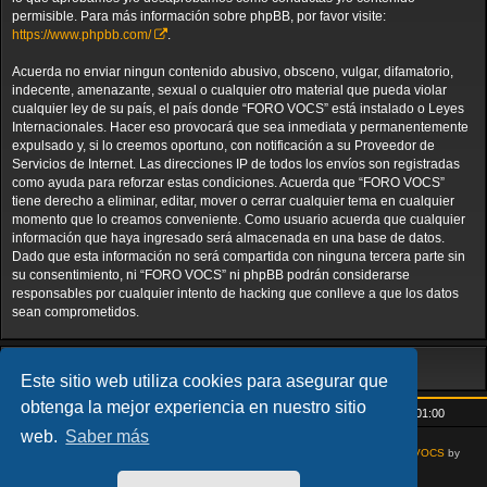
permisible. Para más información sobre phpBB, por favor visite:
https://www.phpbb.com/
.
Acuerda no enviar ningun contenido abusivo, obsceno, vulgar, difamatorio,
indecente, amenazante, sexual o cualquier otro material que pueda violar
cualquier ley de su país, el país donde “FORO VOCS” está instalado o Leyes
Internacionales. Hacer eso provocará que sea inmediata y permanentemente
expulsado y, si lo creemos oportuno, con notificación a su Proveedor de
Servicios de Internet. Las direcciones IP de todos los envíos son registradas
como ayuda para reforzar estas condiciones. Acuerda que “FORO VOCS”
tiene derecho a eliminar, editar, mover o cerrar cualquier tema en cualquier
momento que lo creamos conveniente. Como usuario acuerda que cualquier
información que haya ingresado será almacenada en una base de datos.
Dado que esta información no será compartida con ninguna tercera parte sin
su consentimiento, ni “FORO VOCS” ni phpBB podrán considerarse
responsables por cualquier intento de hacking que conlleve a que los datos
sean comprometidos.
Este sitio web utiliza cookies para asegurar que
obtenga la mejor experiencia en nuestro sitio
Inicio
Índice general
Todos los horarios son
UTC+01:00
web.
Saber más
AcidTech by
ST Software
Updated for phpBB3.3 by
Ian Bradley
Modified for
VOCS
by
Goliardo