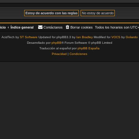
icio
Índice general
Contáctanos
Borrar cookies
Todos los horarios son
UTC+
AcidTech by
ST Software
Updated for phpBB3.3 by
Ian Bradley
Modified for
VOCS
by
Goliardo
Desarrollado por
phpBB
® Forum Software © phpBB Limited
Traducción al español por
phpBB España
Privacidad
|
Condiciones