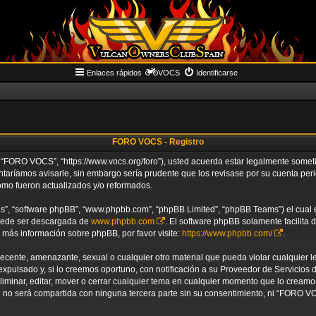
Enlaces rápidos
VOCS
Identificarse
FORO VOCS - Registro
“FORO VOCS”, “https://www.vocs.org/foro”), usted acuerda estar legalmente sometido
aríamos avisarle, sin embargo sería prudente que los revisase por su cuenta p
omo fueron actualizados y/o reformados.
us”, “software phpBB”, “www.phpbb.com”, “phpBB Limited”, “phpBB Teams”) el cual es
puede ser descargada de
www.phpbb.com
. El software phpBB solamente facilita 
ás información sobre phpBB, por favor visite:
https://www.phpbb.com/
.
decente, amenazante, sexual o cualquier otro material que pueda violar cualquier 
ulsado y, si lo creemos oportuno, con notificación a su Proveedor de Servicios de
liminar, editar, mover o cerrar cualquier tema en cualquier momento que lo crea
no será compartida con ninguna tercera parte sin su consentimiento, ni “FORO V