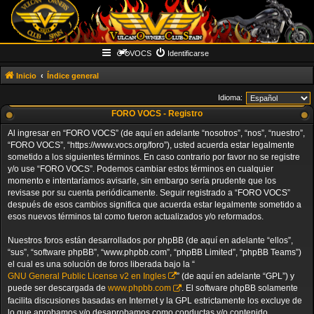
VOCS
Identificarse
Inicio
Índice general
Idioma:
FORO VOCS - Registro
Al ingresar en “FORO VOCS” (de aquí en adelante “nosotros”, “nos”, “nuestro”,
“FORO VOCS”, “https://www.vocs.org/foro”), usted acuerda estar legalmente
sometido a los siguientes términos. En caso contrario por favor no se registre
y/o use “FORO VOCS”. Podemos cambiar estos términos en cualquier
momento e intentaríamos avisarle, sin embargo sería prudente que los
revisase por su cuenta periódicamente. Seguir registrado a “FORO VOCS”
después de esos cambios significa que acuerda estar legalmente sometido a
esos nuevos términos tal como fueron actualizados y/o reformados.
Nuestros foros están desarrollados por phpBB (de aquí en adelante “ellos”,
“sus”, “software phpBB”, “www.phpbb.com”, “phpBB Limited”, “phpBB Teams”)
el cual es una solución de foros liberada bajo la “
GNU General Public License v2 en Ingles
” (de aquí en adelante “GPL”) y
puede ser descargada de
www.phpbb.com
. El software phpBB solamente
facilita discusiones basadas en Internet y la GPL estrictamente los excluye de
lo que aprobamos y/o desaprobamos como conductas y/o contenido