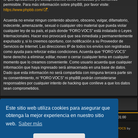
permisible. Para más información sobre phpBB, por favor visite:
https://www.phpbb.com/
.
Acuerda no enviar ningun contenido abusivo, obsceno, vulgar, difamatorio,
indecente, amenazante, sexual o cualquier otro material que pueda violar
cualquier ley de su país, el país donde “FORO VOCS” está instalado o Leyes
Internacionales. Hacer eso provocará que sea inmediata y permanentemente
expulsado y, si lo creemos oportuno, con notificación a su Proveedor de
Servicios de Internet. Las direcciones IP de todos los envíos son registradas
como ayuda para reforzar estas condiciones. Acuerda que “FORO VOCS”
tiene derecho a eliminar, editar, mover o cerrar cualquier tema en cualquier
momento que lo creamos conveniente. Como usuario acuerda que cualquier
información que haya ingresado será almacenada en una base de datos.
Dado que esta información no será compartida con ninguna tercera parte sin
su consentimiento, ni “FORO VOCS” ni phpBB podrán considerarse
responsables por cualquier intento de hacking que conlleve a que los datos
sean comprometidos.
Este sitio web utiliza cookies para asegurar que
obtenga la mejor experiencia en nuestro sitio
Inicio
Índice general
Todos los horarios son
UTC+01:00
web.
Saber más
AcidTech by
ST Software
Updated for phpBB3.3 by
Ian Bradley
Modified for
VOCS
by
Goliardo