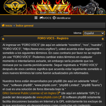
VOCS
Identificarse
Inicio
Índice general
Idioma:
FORO VOCS - Registro
Al ingresar en “FORO VOCS” (de aquí en adelante “nosotros”, “nos”, “nuestro”,
“FORO VOCS”, “https://www.vocs.org/foro”), usted acuerda estar legalmente
sometido a los siguientes términos. En caso contrario por favor no se registre
y/o use “FORO VOCS”. Podemos cambiar estos términos en cualquier
momento e intentaríamos avisarle, sin embargo sería prudente que los
revisase por su cuenta periódicamente. Seguir registrado a “FORO VOCS”
después de esos cambios significa que acuerda estar legalmente sometido a
esos nuevos términos tal como fueron actualizados y/o reformados.
Nuestros foros están desarrollados por phpBB (de aquí en adelante “ellos”,
“sus”, “software phpBB”, “www.phpbb.com”, “phpBB Limited”, “phpBB Teams”)
el cual es una solución de foros liberada bajo la “
GNU General Public License v2 en Ingles
” (de aquí en adelante “GPL”) y
puede ser descargada de
www.phpbb.com
. El software phpBB solamente
facilita discusiones basadas en Internet y la GPL estrictamente los excluye de
lo que aprobamos y/o desaprobamos como conductas y/o contenido