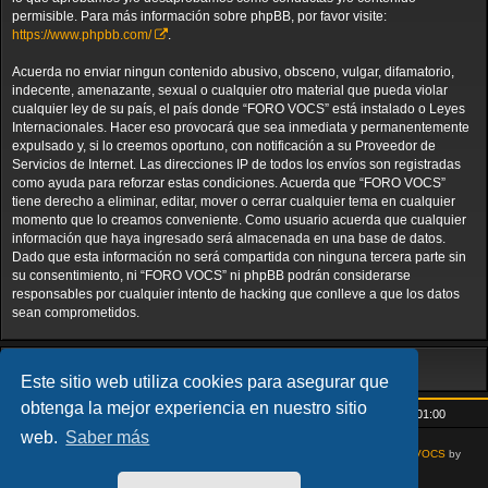
permisible. Para más información sobre phpBB, por favor visite:
https://www.phpbb.com/
.
Acuerda no enviar ningun contenido abusivo, obsceno, vulgar, difamatorio,
indecente, amenazante, sexual o cualquier otro material que pueda violar
cualquier ley de su país, el país donde “FORO VOCS” está instalado o Leyes
Internacionales. Hacer eso provocará que sea inmediata y permanentemente
expulsado y, si lo creemos oportuno, con notificación a su Proveedor de
Servicios de Internet. Las direcciones IP de todos los envíos son registradas
como ayuda para reforzar estas condiciones. Acuerda que “FORO VOCS”
tiene derecho a eliminar, editar, mover o cerrar cualquier tema en cualquier
momento que lo creamos conveniente. Como usuario acuerda que cualquier
información que haya ingresado será almacenada en una base de datos.
Dado que esta información no será compartida con ninguna tercera parte sin
su consentimiento, ni “FORO VOCS” ni phpBB podrán considerarse
responsables por cualquier intento de hacking que conlleve a que los datos
sean comprometidos.
Este sitio web utiliza cookies para asegurar que
obtenga la mejor experiencia en nuestro sitio
Inicio
Índice general
Todos los horarios son
UTC+01:00
web.
Saber más
AcidTech by
ST Software
Updated for phpBB3.3 by
Ian Bradley
Modified for
VOCS
by
Goliardo