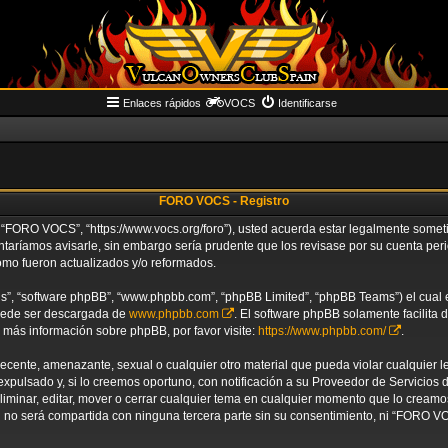
Enlaces rápidos
VOCS
Identificarse
FORO VOCS - Registro
“FORO VOCS”, “https://www.vocs.org/foro”), usted acuerda estar legalmente sometido
aríamos avisarle, sin embargo sería prudente que los revisase por su cuenta p
omo fueron actualizados y/o reformados.
us”, “software phpBB”, “www.phpbb.com”, “phpBB Limited”, “phpBB Teams”) el cual es
puede ser descargada de
www.phpbb.com
. El software phpBB solamente facilita 
ás información sobre phpBB, por favor visite:
https://www.phpbb.com/
.
decente, amenazante, sexual o cualquier otro material que pueda violar cualquier 
ulsado y, si lo creemos oportuno, con notificación a su Proveedor de Servicios de
liminar, editar, mover o cerrar cualquier tema en cualquier momento que lo crea
no será compartida con ninguna tercera parte sin su consentimiento, ni “FORO V