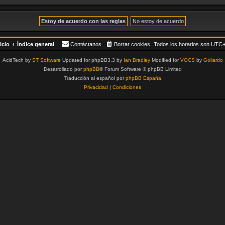
icio
Índice general
Contáctanos
Borrar cookies
Todos los horarios son
UTC+
AcidTech by
ST Software
Updated for phpBB3.3 by
Ian Bradley
Modified for
VOCS
by
Goliardo
Desarrollado por
phpBB
® Forum Software © phpBB Limited
Traducción al español por
phpBB España
Privacidad
|
Condiciones