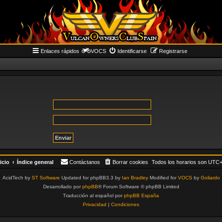
Enlaces rápidos
VOCS
Identificarse
Registrarse
icio
Índice general
Contáctanos
Borrar cookies
Todos los horarios son
UTC+
AcidTech by
ST Software
Updated for phpBB3.3 by
Ian Bradley
Modified for
VOCS
by
Goliardo
Desarrollado por
phpBB
® Forum Software © phpBB Limited
Traducción al español por
phpBB España
Privacidad
|
Condiciones