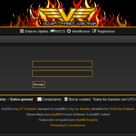
Enlaces rápidos
VOCS
Identificarse
Registrarse
icio
Índice general
Contáctanos
Borrar cookies
Todos los horarios son
UTC+
AcidTech by
ST Software
Updated for phpBB3.3 by
Ian Bradley
Modified for
VOCS
by
Goliardo
Desarrollado por
phpBB
® Forum Software © phpBB Limited
Traducción al español por
phpBB España
Privacidad
|
Condiciones