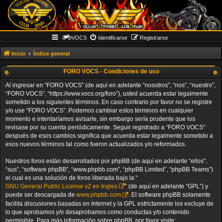
VOCS
Identificarse
Registrarse
Inicio
Índice general
FORO VOCS - Condiciones de uso
Al ingresar en “FORO VOCS” (de aquí en adelante “nosotros”, “nos”, “nuestro”,
“FORO VOCS”, “https://www.vocs.org/foro”), usted acuerda estar legalmente
sometido a los siguientes términos. En caso contrario por favor no se registre
y/o use “FORO VOCS”. Podemos cambiar estos términos en cualquier
momento e intentaríamos avisarle, sin embargo sería prudente que los
revisase por su cuenta periódicamente. Seguir registrado a “FORO VOCS”
después de esos cambios significa que acuerda estar legalmente sometido a
esos nuevos términos tal como fueron actualizados y/o reformados.
Nuestros foros están desarrollados por phpBB (de aquí en adelante “ellos”,
“sus”, “software phpBB”, “www.phpbb.com”, “phpBB Limited”, “phpBB Teams”)
el cual es una solución de foros liberada bajo la “
GNU General Public License v2 en Ingles
” (de aquí en adelante “GPL”) y
puede ser descargada de
www.phpbb.com
. El software phpBB solamente
facilita discusiones basadas en Internet y la GPL estrictamente los excluye de
lo que aprobamos y/o desaprobamos como conductas y/o contenido
permisible. Para más información sobre phpBB, por favor visite: