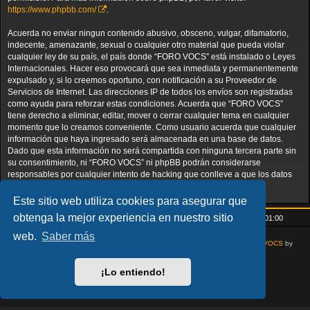
https://www.phpbb.com/
.
Acuerda no enviar ningun contenido abusivo, obsceno, vulgar, difamatorio,
indecente, amenazante, sexual o cualquier otro material que pueda violar
cualquier ley de su país, el país donde “FORO VOCS” está instalado o Leyes
Internacionales. Hacer eso provocará que sea inmediata y permanentemente
expulsado y, si lo creemos oportuno, con notificación a su Proveedor de
Servicios de Internet. Las direcciones IP de todos los envíos son registradas
como ayuda para reforzar estas condiciones. Acuerda que “FORO VOCS”
tiene derecho a eliminar, editar, mover o cerrar cualquier tema en cualquier
momento que lo creamos conveniente. Como usuario acuerda que cualquier
información que haya ingresado será almacenada en una base de datos.
Dado que esta información no será compartida con ninguna tercera parte sin
su consentimiento, ni “FORO VOCS” ni phpBB podrán considerarse
responsables por cualquier intento de hacking que conlleve a que los datos
sean comprometidos.
Este sitio web utiliza cookies para asegurar que
obtenga la mejor experiencia en nuestro sitio
Inicio
Índice general
Todos los horarios son
UTC+01:00
web.
Saber más
AcidTech by
ST Software
Updated for phpBB3.3 by
Ian Bradley
Modified for
VOCS
by
Goliardo
Desarrollado por
phpBB
® Forum Software © phpBB Limited
¡Lo entiendo!
Traducción al español por
phpBB España
Privacidad
|
Condiciones