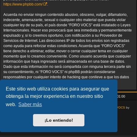
https://www.phpbb.com/
.
Acuerda no enviar ningun contenido abusivo, obsceno, vulgar, difamatorio,
indecente, amenazante, sexual o cualquier otro material que pueda violar
cualquier ley de su país, el país donde “FORO VOCS” está instalado o Leyes
Internacionales. Hacer eso provocará que sea inmediata y permanentemente
expulsado y, si lo creemos oportuno, con notificación a su Proveedor de
Servicios de Internet. Las direcciones IP de todos los envíos son registradas
como ayuda para reforzar estas condiciones. Acuerda que “FORO VOCS”
tiene derecho a eliminar, editar, mover o cerrar cualquier tema en cualquier
momento que lo creamos conveniente. Como usuario acuerda que cualquier
información que haya ingresado será almacenada en una base de datos.
Dado que esta información no será compartida con ninguna tercera parte sin
su consentimiento, ni “FORO VOCS” ni phpBB podrán considerarse
responsables por cualquier intento de hacking que conlleve a que los datos
sean comprometidos.
Este sitio web utiliza cookies para asegurar que
obtenga la mejor experiencia en nuestro sitio
Inicio
Índice general
Todos los horarios son
UTC+01:00
web.
Saber más
AcidTech by
ST Software
Updated for phpBB3.3 by
Ian Bradley
Modified for
VOCS
by
Goliardo
Desarrollado por
phpBB
® Forum Software © phpBB Limited
¡Lo entiendo!
Traducción al español por
phpBB España
Privacidad
|
Condiciones