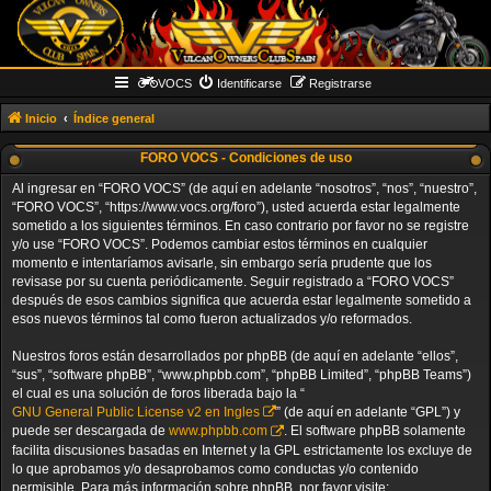
VOCS
Identificarse
Registrarse
Inicio
Índice general
FORO VOCS - Condiciones de uso
Al ingresar en “FORO VOCS” (de aquí en adelante “nosotros”, “nos”, “nuestro”,
“FORO VOCS”, “https://www.vocs.org/foro”), usted acuerda estar legalmente
sometido a los siguientes términos. En caso contrario por favor no se registre
y/o use “FORO VOCS”. Podemos cambiar estos términos en cualquier
momento e intentaríamos avisarle, sin embargo sería prudente que los
revisase por su cuenta periódicamente. Seguir registrado a “FORO VOCS”
después de esos cambios significa que acuerda estar legalmente sometido a
esos nuevos términos tal como fueron actualizados y/o reformados.
Nuestros foros están desarrollados por phpBB (de aquí en adelante “ellos”,
“sus”, “software phpBB”, “www.phpbb.com”, “phpBB Limited”, “phpBB Teams”)
el cual es una solución de foros liberada bajo la “
GNU General Public License v2 en Ingles
” (de aquí en adelante “GPL”) y
puede ser descargada de
www.phpbb.com
. El software phpBB solamente
facilita discusiones basadas en Internet y la GPL estrictamente los excluye de
lo que aprobamos y/o desaprobamos como conductas y/o contenido
permisible. Para más información sobre phpBB, por favor visite: