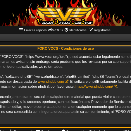
Enlaces rápidos
VOCS
Identificarse
Registrarse
FORO VOCS - Condiciones de uso
“FORO VOCS”, “https://www.vocs.org/foro”), usted acuerda estar legalmente sometido
aríamos avisarle, sin embargo sería prudente que los revisase por su cuenta p
omo fueron actualizados y/o reformados.
us”, “software phpBB”, “www.phpbb.com”, “phpBB Limited”, “phpBB Teams”) el cual es
puede ser descargada de
www.phpbb.com
. El software phpBB solamente facilita 
ás información sobre phpBB, por favor visite:
https://www.phpbb.com/
.
decente, amenazante, sexual o cualquier otro material que pueda violar cualquier 
ulsado y, si lo creemos oportuno, con notificación a su Proveedor de Servicios de
liminar, editar, mover o cerrar cualquier tema en cualquier momento que lo crea
no será compartida con ninguna tercera parte sin su consentimiento, ni “FORO V