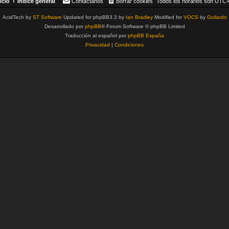
icio
Índice general
Contáctanos
Borrar cookies
Todos los horarios son
UTC+
AcidTech by
ST Software
Updated for phpBB3.3 by
Ian Bradley
Modified for
VOCS
by
Goliardo
Desarrollado por
phpBB
® Forum Software © phpBB Limited
Traducción al español por
phpBB España
Privacidad
|
Condiciones