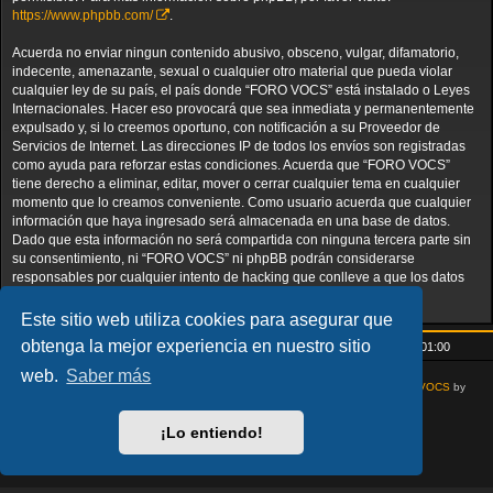
https://www.phpbb.com/
.
Acuerda no enviar ningun contenido abusivo, obsceno, vulgar, difamatorio,
indecente, amenazante, sexual o cualquier otro material que pueda violar
cualquier ley de su país, el país donde “FORO VOCS” está instalado o Leyes
Internacionales. Hacer eso provocará que sea inmediata y permanentemente
expulsado y, si lo creemos oportuno, con notificación a su Proveedor de
Servicios de Internet. Las direcciones IP de todos los envíos son registradas
como ayuda para reforzar estas condiciones. Acuerda que “FORO VOCS”
tiene derecho a eliminar, editar, mover o cerrar cualquier tema en cualquier
momento que lo creamos conveniente. Como usuario acuerda que cualquier
información que haya ingresado será almacenada en una base de datos.
Dado que esta información no será compartida con ninguna tercera parte sin
su consentimiento, ni “FORO VOCS” ni phpBB podrán considerarse
responsables por cualquier intento de hacking que conlleve a que los datos
sean comprometidos.
Este sitio web utiliza cookies para asegurar que
obtenga la mejor experiencia en nuestro sitio
Inicio
Índice general
Todos los horarios son
UTC+01:00
web.
Saber más
AcidTech by
ST Software
Updated for phpBB3.3 by
Ian Bradley
Modified for
VOCS
by
Goliardo
Desarrollado por
phpBB
® Forum Software © phpBB Limited
¡Lo entiendo!
Traducción al español por
phpBB España
Privacidad
|
Condiciones