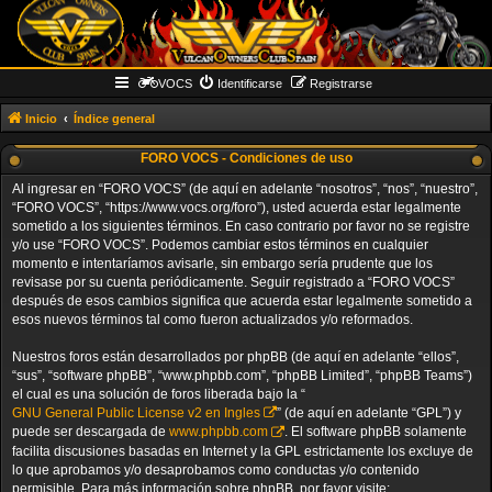
VOCS
Identificarse
Registrarse
Inicio
Índice general
FORO VOCS - Condiciones de uso
Al ingresar en “FORO VOCS” (de aquí en adelante “nosotros”, “nos”, “nuestro”,
“FORO VOCS”, “https://www.vocs.org/foro”), usted acuerda estar legalmente
sometido a los siguientes términos. En caso contrario por favor no se registre
y/o use “FORO VOCS”. Podemos cambiar estos términos en cualquier
momento e intentaríamos avisarle, sin embargo sería prudente que los
revisase por su cuenta periódicamente. Seguir registrado a “FORO VOCS”
después de esos cambios significa que acuerda estar legalmente sometido a
esos nuevos términos tal como fueron actualizados y/o reformados.
Nuestros foros están desarrollados por phpBB (de aquí en adelante “ellos”,
“sus”, “software phpBB”, “www.phpbb.com”, “phpBB Limited”, “phpBB Teams”)
el cual es una solución de foros liberada bajo la “
GNU General Public License v2 en Ingles
” (de aquí en adelante “GPL”) y
puede ser descargada de
www.phpbb.com
. El software phpBB solamente
facilita discusiones basadas en Internet y la GPL estrictamente los excluye de
lo que aprobamos y/o desaprobamos como conductas y/o contenido
permisible. Para más información sobre phpBB, por favor visite: