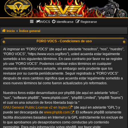
VOCS
Identificarse
Registrarse
Inicio
Índice general
FORO VOCS - Condiciones de uso
Al ingresar en “FORO VOCS” (de aquí en adelante “nosotros”, “nos”, “nuestro”,
“FORO VOCS”, “https://www.vocs.org/foro”), usted acuerda estar legalmente
sometido a los siguientes términos. En caso contrario por favor no se registre
y/o use “FORO VOCS”. Podemos cambiar estos términos en cualquier
momento e intentaríamos avisarle, sin embargo sería prudente que los
revisase por su cuenta periódicamente. Seguir registrado a “FORO VOCS”
después de esos cambios significa que acuerda estar legalmente sometido a
esos nuevos términos tal como fueron actualizados y/o reformados.
Nuestros foros están desarrollados por phpBB (de aquí en adelante “ellos”,
“sus”, “software phpBB”, “www.phpbb.com”, “phpBB Limited”, “phpBB Teams”)
el cual es una solución de foros liberada bajo la “
GNU General Public License v2 en Ingles
” (de aquí en adelante “GPL”) y
puede ser descargada de
www.phpbb.com
. El software phpBB solamente
facilita discusiones basadas en Internet y la GPL estrictamente los excluye de
lo que aprobamos y/o desaprobamos como conductas y/o contenido
permisible. Para más información sobre phpBB, por favor visite: