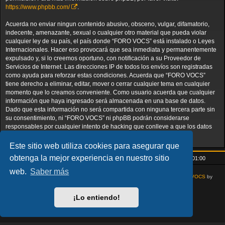
https://www.phpbb.com/
.
Acuerda no enviar ningun contenido abusivo, obsceno, vulgar, difamatorio,
indecente, amenazante, sexual o cualquier otro material que pueda violar
cualquier ley de su país, el país donde “FORO VOCS” está instalado o Leyes
Internacionales. Hacer eso provocará que sea inmediata y permanentemente
expulsado y, si lo creemos oportuno, con notificación a su Proveedor de
Servicios de Internet. Las direcciones IP de todos los envíos son registradas
como ayuda para reforzar estas condiciones. Acuerda que “FORO VOCS”
tiene derecho a eliminar, editar, mover o cerrar cualquier tema en cualquier
momento que lo creamos conveniente. Como usuario acuerda que cualquier
información que haya ingresado será almacenada en una base de datos.
Dado que esta información no será compartida con ninguna tercera parte sin
su consentimiento, ni “FORO VOCS” ni phpBB podrán considerarse
responsables por cualquier intento de hacking que conlleve a que los datos
sean comprometidos.
Este sitio web utiliza cookies para asegurar que
obtenga la mejor experiencia en nuestro sitio
Inicio
Índice general
Todos los horarios son
UTC+01:00
web.
Saber más
AcidTech by
ST Software
Updated for phpBB3.3 by
Ian Bradley
Modified for
VOCS
by
Goliardo
Desarrollado por
phpBB
® Forum Software © phpBB Limited
¡Lo entiendo!
Traducción al español por
phpBB España
Privacidad
|
Condiciones