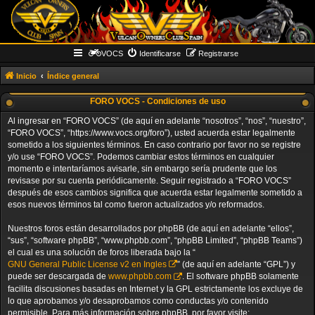
VOCS
Identificarse
Registrarse
Inicio
Índice general
FORO VOCS - Condiciones de uso
Al ingresar en “FORO VOCS” (de aquí en adelante “nosotros”, “nos”, “nuestro”,
“FORO VOCS”, “https://www.vocs.org/foro”), usted acuerda estar legalmente
sometido a los siguientes términos. En caso contrario por favor no se registre
y/o use “FORO VOCS”. Podemos cambiar estos términos en cualquier
momento e intentaríamos avisarle, sin embargo sería prudente que los
revisase por su cuenta periódicamente. Seguir registrado a “FORO VOCS”
después de esos cambios significa que acuerda estar legalmente sometido a
esos nuevos términos tal como fueron actualizados y/o reformados.
Nuestros foros están desarrollados por phpBB (de aquí en adelante “ellos”,
“sus”, “software phpBB”, “www.phpbb.com”, “phpBB Limited”, “phpBB Teams”)
el cual es una solución de foros liberada bajo la “
GNU General Public License v2 en Ingles
” (de aquí en adelante “GPL”) y
puede ser descargada de
www.phpbb.com
. El software phpBB solamente
facilita discusiones basadas en Internet y la GPL estrictamente los excluye de
lo que aprobamos y/o desaprobamos como conductas y/o contenido
permisible. Para más información sobre phpBB, por favor visite: