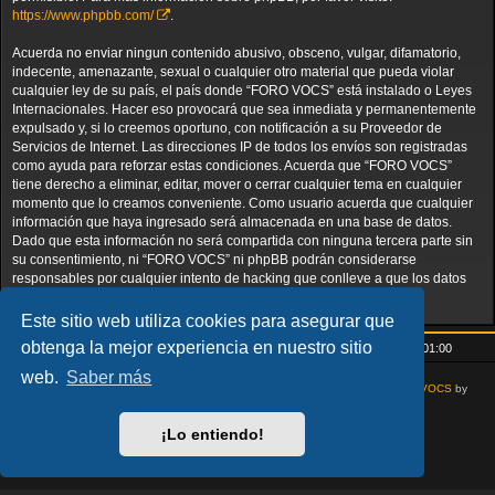
https://www.phpbb.com/
.
Acuerda no enviar ningun contenido abusivo, obsceno, vulgar, difamatorio,
indecente, amenazante, sexual o cualquier otro material que pueda violar
cualquier ley de su país, el país donde “FORO VOCS” está instalado o Leyes
Internacionales. Hacer eso provocará que sea inmediata y permanentemente
expulsado y, si lo creemos oportuno, con notificación a su Proveedor de
Servicios de Internet. Las direcciones IP de todos los envíos son registradas
como ayuda para reforzar estas condiciones. Acuerda que “FORO VOCS”
tiene derecho a eliminar, editar, mover o cerrar cualquier tema en cualquier
momento que lo creamos conveniente. Como usuario acuerda que cualquier
información que haya ingresado será almacenada en una base de datos.
Dado que esta información no será compartida con ninguna tercera parte sin
su consentimiento, ni “FORO VOCS” ni phpBB podrán considerarse
responsables por cualquier intento de hacking que conlleve a que los datos
sean comprometidos.
Este sitio web utiliza cookies para asegurar que
obtenga la mejor experiencia en nuestro sitio
Inicio
Índice general
Todos los horarios son
UTC+01:00
web.
Saber más
AcidTech by
ST Software
Updated for phpBB3.3 by
Ian Bradley
Modified for
VOCS
by
Goliardo
Desarrollado por
phpBB
® Forum Software © phpBB Limited
¡Lo entiendo!
Traducción al español por
phpBB España
Privacidad
|
Condiciones