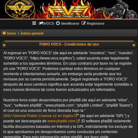
VOCS
Identificarse
Registrarse
Inicio
Índice general
FORO VOCS - Condiciones de uso
Al ingresar en “FORO VOCS” (de aquí en adelante “nosotros”, “nos”, “nuestro”,
“FORO VOCS”, “https://www.vocs.org/foro”), usted acuerda estar legalmente
sometido a los siguientes términos. En caso contrario por favor no se registre
y/o use “FORO VOCS”. Podemos cambiar estos términos en cualquier
momento e intentaríamos avisarle, sin embargo sería prudente que los
revisase por su cuenta periódicamente. Seguir registrado a “FORO VOCS”
después de esos cambios significa que acuerda estar legalmente sometido a
esos nuevos términos tal como fueron actualizados y/o reformados.
Nuestros foros están desarrollados por phpBB (de aquí en adelante “ellos”,
“sus”, “software phpBB”, “www.phpbb.com”, “phpBB Limited”, “phpBB Teams”)
el cual es una solución de foros liberada bajo la “
GNU General Public License v2 en Ingles
” (de aquí en adelante “GPL”) y
puede ser descargada de
www.phpbb.com
. El software phpBB solamente
facilita discusiones basadas en Internet y la GPL estrictamente los excluye de
lo que aprobamos y/o desaprobamos como conductas y/o contenido
permisible. Para más información sobre phpBB, por favor visite: