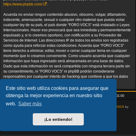
https://www.phpbb.com/
.
Acuerda no enviar ningun contenido abusivo, obsceno, vulgar, difamatorio,
indecente, amenazante, sexual o cualquier otro material que pueda violar
cualquier ley de su país, el país donde “FORO VOCS” está instalado o Leyes
Internacionales. Hacer eso provocará que sea inmediata y permanentemente
expulsado y, si lo creemos oportuno, con notificación a su Proveedor de
Servicios de Internet. Las direcciones IP de todos los envíos son registradas
como ayuda para reforzar estas condiciones. Acuerda que “FORO VOCS”
tiene derecho a eliminar, editar, mover o cerrar cualquier tema en cualquier
momento que lo creamos conveniente. Como usuario acuerda que cualquier
información que haya ingresado será almacenada en una base de datos.
Dado que esta información no será compartida con ninguna tercera parte sin
su consentimiento, ni “FORO VOCS” ni phpBB podrán considerarse
responsables por cualquier intento de hacking que conlleve a que los datos
sean comprometidos.
Este sitio web utiliza cookies para asegurar que
obtenga la mejor experiencia en nuestro sitio
Inicio
Índice general
Todos los horarios son
UTC+01:00
web.
Saber más
AcidTech by
ST Software
Updated for phpBB3.3 by
Ian Bradley
Modified for
VOCS
by
Goliardo
Desarrollado por
phpBB
® Forum Software © phpBB Limited
¡Lo entiendo!
Traducción al español por
phpBB España
Privacidad
|
Condiciones