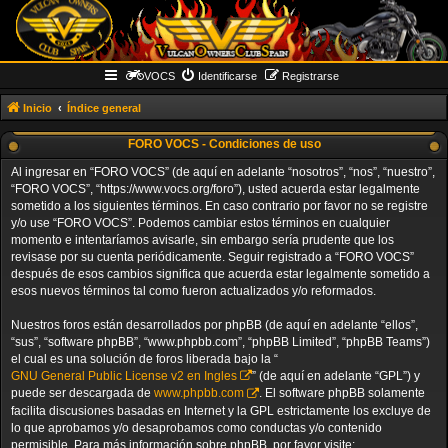
VOCS
Identificarse
Registrarse
Inicio
Índice general
FORO VOCS - Condiciones de uso
Al ingresar en “FORO VOCS” (de aquí en adelante “nosotros”, “nos”, “nuestro”,
“FORO VOCS”, “https://www.vocs.org/foro”), usted acuerda estar legalmente
sometido a los siguientes términos. En caso contrario por favor no se registre
y/o use “FORO VOCS”. Podemos cambiar estos términos en cualquier
momento e intentaríamos avisarle, sin embargo sería prudente que los
revisase por su cuenta periódicamente. Seguir registrado a “FORO VOCS”
después de esos cambios significa que acuerda estar legalmente sometido a
esos nuevos términos tal como fueron actualizados y/o reformados.
Nuestros foros están desarrollados por phpBB (de aquí en adelante “ellos”,
“sus”, “software phpBB”, “www.phpbb.com”, “phpBB Limited”, “phpBB Teams”)
el cual es una solución de foros liberada bajo la “
GNU General Public License v2 en Ingles
” (de aquí en adelante “GPL”) y
puede ser descargada de
www.phpbb.com
. El software phpBB solamente
facilita discusiones basadas en Internet y la GPL estrictamente los excluye de
lo que aprobamos y/o desaprobamos como conductas y/o contenido
permisible. Para más información sobre phpBB, por favor visite: