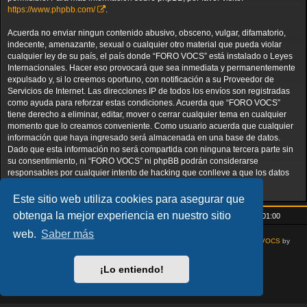
https://www.phpbb.com/
.
Acuerda no enviar ningun contenido abusivo, obsceno, vulgar, difamatorio,
indecente, amenazante, sexual o cualquier otro material que pueda violar
cualquier ley de su país, el país donde “FORO VOCS” está instalado o Leyes
Internacionales. Hacer eso provocará que sea inmediata y permanentemente
expulsado y, si lo creemos oportuno, con notificación a su Proveedor de
Servicios de Internet. Las direcciones IP de todos los envíos son registradas
como ayuda para reforzar estas condiciones. Acuerda que “FORO VOCS”
tiene derecho a eliminar, editar, mover o cerrar cualquier tema en cualquier
momento que lo creamos conveniente. Como usuario acuerda que cualquier
información que haya ingresado será almacenada en una base de datos.
Dado que esta información no será compartida con ninguna tercera parte sin
su consentimiento, ni “FORO VOCS” ni phpBB podrán considerarse
responsables por cualquier intento de hacking que conlleve a que los datos
sean comprometidos.
Este sitio web utiliza cookies para asegurar que
obtenga la mejor experiencia en nuestro sitio
Inicio
Índice general
Todos los horarios son
UTC+01:00
web.
Saber más
AcidTech by
ST Software
Updated for phpBB3.3 by
Ian Bradley
Modified for
VOCS
by
Goliardo
Desarrollado por
phpBB
® Forum Software © phpBB Limited
¡Lo entiendo!
Traducción al español por
phpBB España
Privacidad
|
Condiciones