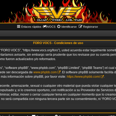
Enlaces rápidos
VOCS
Identificarse
Registrarse
FORO VOCS - Condiciones de uso
“FORO VOCS”, “https://www.vocs.org/foro”), usted acuerda estar legalmente sometido
aríamos avisarle, sin embargo sería prudente que los revisase por su cuenta p
omo fueron actualizados y/o reformados.
us”, “software phpBB”, “www.phpbb.com”, “phpBB Limited”, “phpBB Teams”) el cual es
puede ser descargada de
www.phpbb.com
. El software phpBB solamente facilita 
ás información sobre phpBB, por favor visite:
https://www.phpbb.com/
.
decente, amenazante, sexual o cualquier otro material que pueda violar cualquier 
ulsado y, si lo creemos oportuno, con notificación a su Proveedor de Servicios de
liminar, editar, mover o cerrar cualquier tema en cualquier momento que lo crea
no será compartida con ninguna tercera parte sin su consentimiento, ni “FORO V