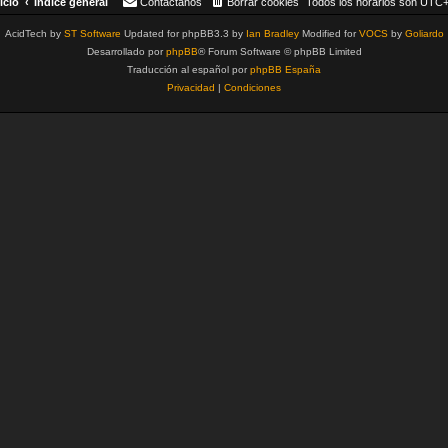
icio
Índice general
Contáctanos
Borrar cookies
Todos los horarios son
UTC+
AcidTech by
ST Software
Updated for phpBB3.3 by
Ian Bradley
Modified for
VOCS
by
Goliardo
Desarrollado por
phpBB
® Forum Software © phpBB Limited
Traducción al español por
phpBB España
Privacidad
|
Condiciones