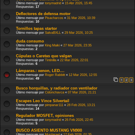
Último mensaje por
tonymadrid
«
15 Abr 2026, 15:45
Respuestas:
17
Deflectores de defensa motor
Último mensaje por
Pisacharcos
«
31 Mar 2026, 10:39
Respuestas:
10
Tornillos tapas startor
Último mensaje por
SalvaBXLL
«
29 Mar 2026, 10:25
duda consumo
Último mensaje por
King Maiki
«
27 Mar 2026, 23:35
Respuestas:
2
Cúpulas o Caretas que valgan
Último mensaje por
Tintinilla
«
22 Mar 2026, 22:01
Respuestas:
6
Lámparas.: xenon, LED....
Último mensaje por
Roger Rabbitt
«
12 Mar 2026, 12:55
Respuestas:
49
1
2
3
Busco horquillas, y radiador con ventilador
Último mensaje por
Cidonchavca
«
07 Mar 2026, 21:21
Escapes Leo Vince Silvertail
Último mensaje por
pimpanar111
«
28 Feb 2026, 13:21
Respuestas:
14
Regulador MOSFET, opiniones
Último mensaje por
tonymadrid
«
26 Feb 2026, 22:45
Respuestas:
5
BUSCO ASIENTO MUSTANG VN900
Último mensaje por
Murdarael
«
17 Feb 2026, 01:35