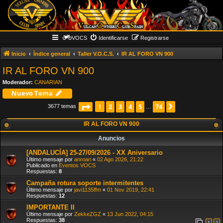
VOCS
Identificarse
Registrarse
Inicio
Índice general
Taller V.O.C.S.
IR AL FORO VN 900
IR AL FORO VN 900
Moderador:
CANARIAN
Nuevo Tema
Página
2
1
de
3
74
4
5
74
Siguiente
1
3677 temas
…
IR AL FORO VN 900
Anuncios
[ANDALUCÍA] 25-27/09/2026 - XX Aniversario
Último mensaje por
anroan
«
02 Ago 2026, 21:22
Publicado en
Eventos VOCS
Respuestas:
8
Campaña rotura soporte intermitentes
Último mensaje por
javi1135ffm
«
01 Nov 2019, 22:41
Respuestas:
12
IMPORTANTE II
Último mensaje por
ZekkeZGZ
«
13 Jun 2022, 04:15
Respuestas:
38
1
2