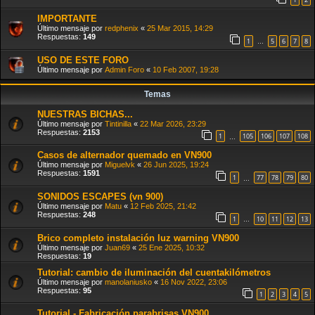
IMPORTANTE
Último mensaje por
redphenix
«
25 Mar 2015, 14:29
Respuestas:
149
1
5
6
7
8
…
USO DE ESTE FORO
Último mensaje por
Admin Foro
«
10 Feb 2007, 19:28
Temas
NUESTRAS BICHAS...
Último mensaje por
Tintinilla
«
22 Mar 2026, 23:29
Respuestas:
2153
1
105
106
107
108
…
Casos de alternador quemado en VN900
Último mensaje por
Miguelvk
«
26 Jun 2025, 19:24
Respuestas:
1591
1
77
78
79
80
…
SONIDOS ESCAPES (vn 900)
Último mensaje por
Matu
«
12 Feb 2025, 21:42
Respuestas:
248
1
10
11
12
13
…
Brico completo instalación luz warning VN900
Último mensaje por
Juan69
«
25 Ene 2025, 10:32
Respuestas:
19
Tutorial: cambio de iluminación del cuentakilómetros
Último mensaje por
manolaniusko
«
16 Nov 2022, 23:06
Respuestas:
95
1
2
3
4
5
Tutorial - Fabricación parabrisas VN900