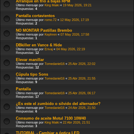
Arranque en frio a bajas RPM
Último mensaje por
King Maiki
«
19 May 2026, 19:21
Respuestas:
4
Pantalla cortavientos
Último mensaje por
romo.72
«
12 May 2026, 17:19
Respuestas:
2
NO MONTAR Pastillas Brembo
Último mensaje por
Kephren
«
07 May 2026, 17:58
Respuestas:
1
DBkiller en Vance & Hide
Último mensaje por
Erivaj
«
04 May 2026, 22:19
Respuestas:
12
Elevar manillar
Último mensaje por
Tomedaniel16
«
25 Abr 2026, 22:02
Respuestas:
12
Cúpula tipo Sons
Último mensaje por
Tomedaniel16
«
25 Abr 2026, 21:55
Respuestas:
9
Pantalla
Último mensaje por
Tomedaniel16
«
25 Abr 2026, 06:17
Respuestas:
17
¿Es este el zumbido o silvido del alternador?
Último mensaje por
Tomedaniel16
«
24 Abr 2026, 21:50
Respuestas:
6
Consumo de aceite Motul 7100 10W40
Último mensaje por
King Maiki
«
22 Abr 2026, 21:51
Respuestas:
3
TUTORIAL - Cambiar a óptica LED