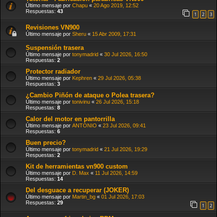
Último mensaje por
Chapu
«
20 Ago 2019, 12:52
Respuestas:
43
1
2
3
Revisiones VN900
Último mensaje por
Sheru
«
15 Abr 2009, 17:31
Suspensión trasera
Último mensaje por
tonymadrid
«
30 Jul 2026, 16:50
Respuestas:
2
Protector radiador
Último mensaje por
Kephren
«
29 Jul 2026, 05:38
Respuestas:
3
¿Cambio Piñón de ataque o Polea trasera?
Último mensaje por
tonivinu
«
26 Jul 2026, 15:18
Respuestas:
8
Calor del motor en pantorrilla
Último mensaje por
ANTONIO
«
23 Jul 2026, 09:41
Respuestas:
6
Buen precio?
Último mensaje por
tonymadrid
«
21 Jul 2026, 19:29
Respuestas:
2
Kit de herramientas vn900 custom
Último mensaje por
D. Max
«
11 Jul 2026, 14:59
Respuestas:
14
Del desguace a recuperar (JOKER)
Último mensaje por
Martin_bg
«
01 Jul 2026, 17:03
Respuestas:
29
1
2