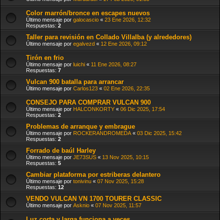
Color marrón/bronce en escapes nuevos
Último mensaje por
galocascio
«
23 Ene 2026, 12:32
Respuestas:
2
Taller para revisión en Collado Villalba (y alrededores)
Último mensaje por
egalvezd
«
12 Ene 2026, 09:12
Tirón en frio
Último mensaje por
luichi
«
11 Ene 2026, 08:27
Respuestas:
7
Vulcan 900 batalla para arrancar
Último mensaje por
Carlos123
«
02 Ene 2026, 22:35
CONSEJO PARA COMPRAR VULCAN 900
Último mensaje por
HALCONKORTY
«
06 Dic 2025, 17:54
Respuestas:
2
Problemas de arranque y embrague
Último mensaje por
ROCKERANDROMEDA
«
03 Dic 2025, 15:42
Respuestas:
2
Forrado de baúl Harley
Último mensaje por
JE73SUS
«
13 Nov 2025, 10:15
Respuestas:
5
Cambiar plataforma por estriberas delantero
Último mensaje por
tonivinu
«
07 Nov 2025, 15:28
Respuestas:
12
VENDO VULCAN VN 1700 TOURER CLASSIC
Último mensaje por
Asknio
«
07 Nov 2025, 11:57
Luz corta y larga funciona a veces