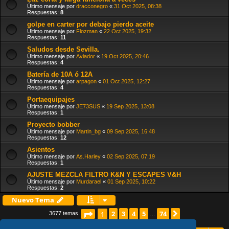
Último mensaje por
dracconegro
«
31 Oct 2025, 08:38
Respuestas:
8
golpe en carter por debajo pierdo aceite
Último mensaje por
Flozman
«
22 Oct 2025, 19:32
Respuestas:
11
Saludos desde Sevilla.
Último mensaje por
Aviador
«
19 Oct 2025, 20:46
Respuestas:
4
Batería de 10A ó 12A
Último mensaje por
arpagon
«
01 Oct 2025, 12:27
Respuestas:
4
Portaequipajes
Último mensaje por
JE73SUS
«
19 Sep 2025, 13:08
Respuestas:
1
Proyecto bobber
Último mensaje por
Martin_bg
«
09 Sep 2025, 16:48
Respuestas:
12
Asientos
Último mensaje por
As.Harley
«
02 Sep 2025, 07:19
Respuestas:
1
AJUSTE MEZCLA FILTRO K&N Y ESCAPES V&H
Último mensaje por
Murdarael
«
01 Sep 2025, 10:22
Respuestas:
2
Nuevo Tema
Página
2
1
de
3
74
4
5
74
Siguiente
1
3677 temas
…