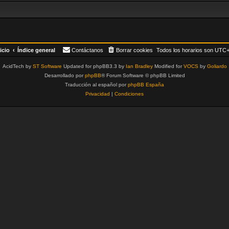
icio
Índice general
Contáctanos
Borrar cookies
Todos los horarios son
UTC+
AcidTech by
ST Software
Updated for phpBB3.3 by
Ian Bradley
Modified for
VOCS
by
Goliardo
Desarrollado por
phpBB
® Forum Software © phpBB Limited
Traducción al español por
phpBB España
Privacidad
|
Condiciones