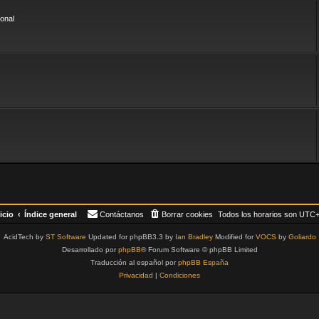
onal
icio
Índice general
Contáctanos
Borrar cookies
Todos los horarios son
UTC+
AcidTech by
ST Software
Updated for phpBB3.3 by
Ian Bradley
Modified for
VOCS
by
Goliardo
Desarrollado por
phpBB
® Forum Software © phpBB Limited
Traducción al español por
phpBB España
Privacidad
|
Condiciones