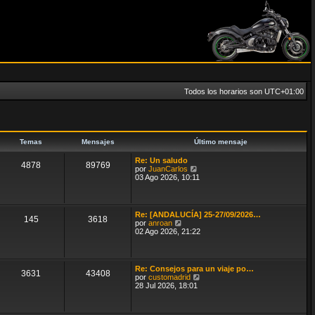
Todos los horarios son
UTC+01:00
Temas
Mensajes
Último mensaje
Re: Un saludo
4878
89769
V
por
JuanCarlos
e
03 Ago 2026, 10:11
r
ú
l
t
Re: [ANDALUCÍA] 25-27/09/2026…
145
3618
i
V
por
anroan
m
e
02 Ago 2026, 21:22
o
r
m
ú
e
l
n
t
Re: Consejos para un viaje po…
s
3631
43408
i
V
por
customadrid
a
m
e
28 Jul 2026, 18:01
j
o
r
e
m
ú
e
l