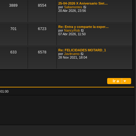
n
t
25-04-2026 X Aniversario Siet…
s
3889
8554
i
V
por
Saltamontes
a
m
e
20 Abr 2026, 23:56
j
o
r
e
m
ú
e
l
n
t
Re: Entra y comparte la exper…
s
701
6723
i
V
por
NancyRob
a
m
e
07 Abr 2026, 11:50
j
o
r
e
m
ú
e
l
n
t
Re: FELICIDADES MOTARD_1
s
633
6578
i
V
por
Javitrueno
a
m
e
28 Nov 2021, 18:04
j
o
r
e
m
ú
e
l
n
t
s
i
a
m
Ir a
j
o
e
m
e
01:00
n
s
a
j
e