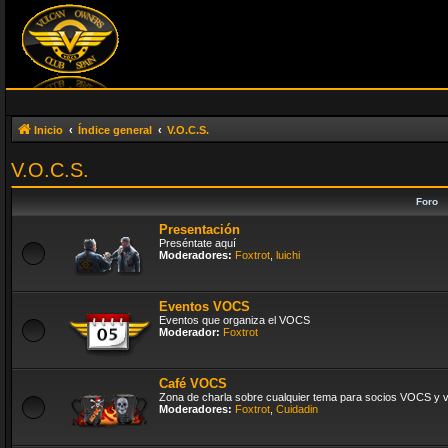
Inicio
Índice general
V.O.C.S.
V.O.C.S.
Foro
Presentación
Preséntate aquí
Moderadores:
Foxtrot
,
luichi
Eventos VOCS
Eventos que organiza el VOCS
Moderador:
Foxtrot
Café VOCS
Zona de charla sobre cualquier tema para socios VOCS y vi
Moderadores:
Foxtrot
,
Cuidadin