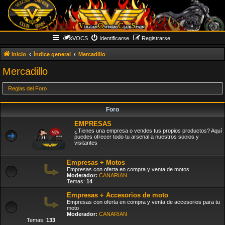
VOCS
Identificarse
Registrarse
Inicio
Índice general
Mercadillo
Mercadillo
Reglas del Foro
Foro
EMPRESAS
¿Tienes una empresa o vendes tus propios productos? Aquí
puedes ofrecer todo tu arsenal a nuestros socios y
visitantes
Empresas + Motos
Empresas con oferta en compra y venta de motos
Moderador:
CANARIAN
Temas:
14
Empresas + Accesorios de moto
Empresas con oferta en compra y venta de accesorios para tu
moto
Moderador:
CANARIAN
Temas:
133