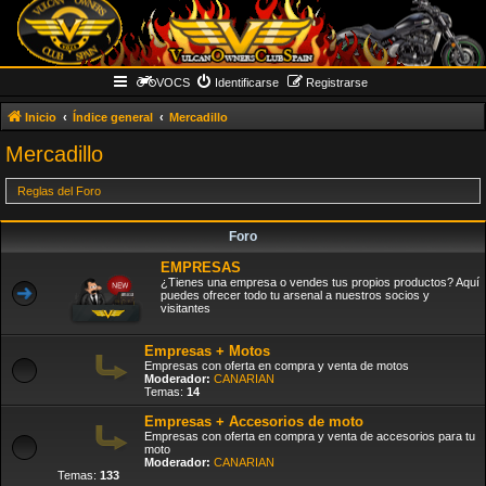
VOCS
Identificarse
Registrarse
Inicio
Índice general
Mercadillo
Mercadillo
Reglas del Foro
Foro
EMPRESAS
¿Tienes una empresa o vendes tus propios productos? Aquí
puedes ofrecer todo tu arsenal a nuestros socios y
visitantes
Empresas + Motos
Empresas con oferta en compra y venta de motos
Moderador:
CANARIAN
Temas:
14
Empresas + Accesorios de moto
Empresas con oferta en compra y venta de accesorios para tu
moto
Moderador:
CANARIAN
Temas:
133