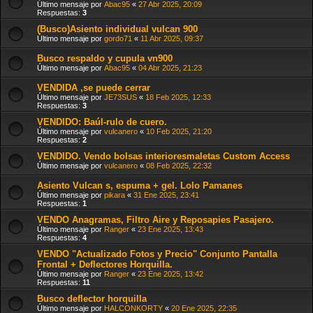
Último mensaje por
Abac95
«
27 Abr 2025, 20:09
Respuestas:
3
(Busco)Asiento individual vulcan 900
Último mensaje por
gordo71
«
11 Abr 2025, 09:37
Busco respaldo y cupula vn900
Último mensaje por
Abac95
«
04 Abr 2025, 21:23
VENDIDA ,se puede cerrar
Último mensaje por
JE73SUS
«
18 Feb 2025, 12:33
Respuestas:
3
VENDIDO: Baúl-rulo de cuero.
Último mensaje por
vulcanero
«
10 Feb 2025, 21:20
Respuestas:
2
VENDIDO. Vendo bolsas interioresmaletas Custom Access
Último mensaje por
vulcanero
«
08 Feb 2025, 22:32
Asiento Vulcan s, espuma + gel. Lolo Pamanes
Último mensaje por
pikara
«
31 Ene 2025, 23:41
Respuestas:
1
VENDO Anagramas, Filtro Aire y Reposapies Pasajero.
Último mensaje por
Ranger
«
23 Ene 2025, 13:43
Respuestas:
4
VENDO "Actualizado Fotos y Precio" Conjunto Pantalla
Frontal + Deflectores Horquilla.
Último mensaje por
Ranger
«
23 Ene 2025, 13:42
Respuestas:
11
Busco deflector horquilla
Último mensaje por
HALCONKORTY
«
20 Ene 2025, 22:35