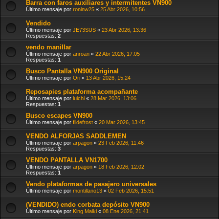
Barra con faros auxiliares y intermitentes VN900
Último mensaje por
roninw25
«
25 Abr 2026, 10:56
Vendido
Último mensaje por
JE73SUS
«
23 Abr 2026, 13:36
Respuestas:
2
vendo manillar
Último mensaje por
anroan
«
22 Abr 2026, 17:05
Respuestas:
1
Busco Pantalla VN900 Original
Último mensaje por
Ori
«
13 Abr 2026, 15:24
Reposapies plataforma acompañante
Último mensaje por
luichi
«
28 Mar 2026, 13:06
Respuestas:
1
Busco escapes VN900
Último mensaje por
fildefrost
«
20 Mar 2026, 13:45
VENDO ALFORJAS SADDLEMEN
Último mensaje por
arpagon
«
23 Feb 2026, 11:46
Respuestas:
3
VENDO PANTALLA VN1700
Último mensaje por
arpagon
«
18 Feb 2026, 12:02
Respuestas:
1
Vendo plataformas de pasajero universales
Último mensaje por
montillano13
«
02 Feb 2026, 15:51
(VENDIDO) endo corbata depósito VN900
Último mensaje por
King Maiki
«
08 Ene 2026, 21:41