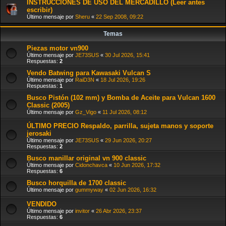
INSTRUCCIONES DE USO DEL MERCADILLO (Leer antes
escribir)
Último mensaje por
Sheru
«
22 Sep 2008, 09:22
Temas
Piezas motor vn900
Último mensaje por
JE73SUS
«
30 Jul 2026, 15:41
Respuestas:
2
Vendo Batwing para Kawasaki Vulcan S
Último mensaje por
RaiD3N
«
18 Jul 2026, 19:26
Respuestas:
1
​Busco Pistón (102 mm) y Bomba de Aceite para Vulcan 1600
Classic (2005)
Último mensaje por
Gz_Vigo
«
11 Jul 2026, 08:12
ÚLTIMO PRECIO Respaldo, parrilla, sujeta manos y soporte
jerosaki
Último mensaje por
JE73SUS
«
29 Jun 2026, 20:27
Respuestas:
2
Busco manillar original vn 900 classic
Último mensaje por
Cidonchavca
«
10 Jun 2026, 17:32
Respuestas:
6
Busco horquilla de 1700 classic
Último mensaje por
gummyway
«
02 Jun 2026, 16:32
VENDIDO
Último mensaje por
invitor
«
26 Abr 2026, 23:37
Respuestas:
6