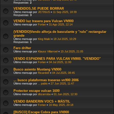
Respuestas:
2
VENDIDOS,SE PUEDE BORRAR
Último mensaje por
JE73SUS
«
11 Sep 2025, 18:39
Respuestas:
3
VENDO luz trasera para Vulcan VN900
Último mensaje por
Forlan
«
31 Ago 2025, 22:14
(VENDIDO)Vendo alforja de basculante y "rulo" rectangular
grande
Último mensaje por
King Maiki
«
18 Jul 2025, 10:29
Respuestas:
1
Faro drifter
Último mensaje por
Klauss Villarroel
«
15 Jul 2025, 21:05
VENDO ESPADINES PARA VULCAN VN900. "VENDIDO"
Último mensaje por
Forlan
«
04 Jul 2025, 11:00
Busco asiento Mustang VN900
Último mensaje por
RicardoII
«
04 Jul 2025, 08:45
... busco plataformas traseras vn900 2006
Último mensaje por
... pablo
«
27 Jun 2025, 11:47
Protector escape vulcan 1600
Último mensaje por
dbzarroba
«
01 Jun 2025, 12:30
VENDO BANDERIN VOCS + MÁSTIL
Último mensaje por
Forlan
«
16 May 2025, 20:18
[BUSCO] Escape Cobra para VN900