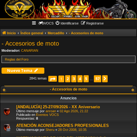
VOCS
Identificarse
Registrarse
Inicio
Índice general
Mercadillo
- Accesorios de moto
- Accesorios de moto
Moderador:
CANARIAN
Reglas del Foro
Nuevo Tema
Página
2
1
de
3
57
4
5
57
Siguiente
1
2841 temas
…
- Accesorios de moto
Anuncios
[ANDALUCÍA] 25-27/09/2026 - XX Aniversario
Último mensaje por
anroan
«
02 Ago 2026, 21:22
Publicado en
Eventos VOCS
Respuestas:
8
ATENCIÓN ACONSEJADORES PROFESIONALES
Último mensaje por
Sheru
«
28 Oct 2008, 10:35