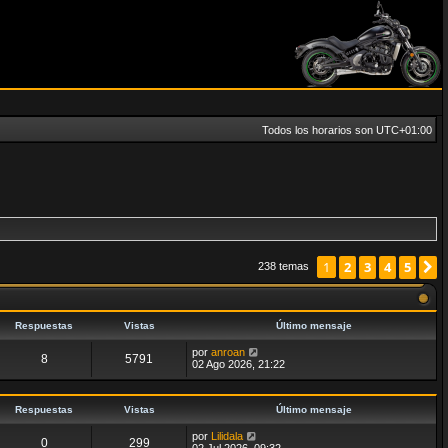
Todos los horarios son
UTC+01:00
2
3
4
5
S
1
238 temas
Respuestas
Vistas
Último mensaje
por
anroan
8
5791
02 Ago 2026, 21:22
Respuestas
Vistas
Último mensaje
por
Lilidala
0
299
02 Jul 2026, 09:32