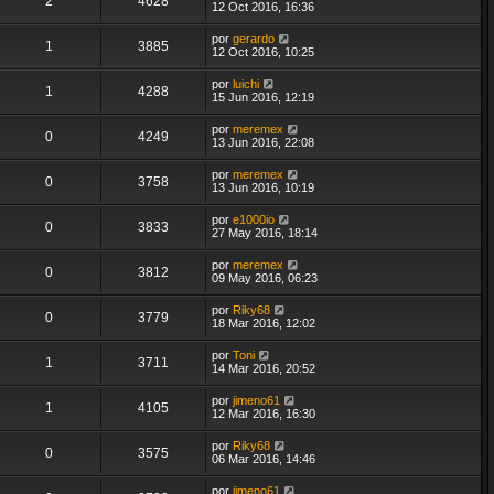
2
4628
12 Oct 2016, 16:36
por
gerardo
1
3885
12 Oct 2016, 10:25
por
luichi
1
4288
15 Jun 2016, 12:19
por
meremex
0
4249
13 Jun 2016, 22:08
por
meremex
0
3758
13 Jun 2016, 10:19
por
e1000io
0
3833
27 May 2016, 18:14
por
meremex
0
3812
09 May 2016, 06:23
por
Riky68
0
3779
18 Mar 2016, 12:02
por
Toni
1
3711
14 Mar 2016, 20:52
por
jimeno61
1
4105
12 Mar 2016, 16:30
por
Riky68
0
3575
06 Mar 2016, 14:46
por
jimeno61