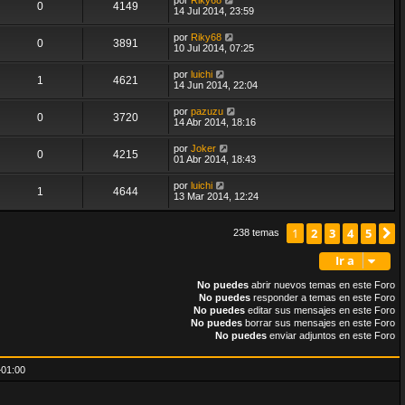
0
4149
14 Jul 2014, 23:59
por
Riky68
0
3891
10 Jul 2014, 07:25
por
luichi
1
4621
14 Jun 2014, 22:04
por
pazuzu
0
3720
14 Abr 2014, 18:16
por
Joker
0
4215
01 Abr 2014, 18:43
por
luichi
1
4644
13 Mar 2014, 12:24
2
3
4
5
S
1
238 temas
Ir a
No puedes
abrir nuevos temas en este Foro
No puedes
responder a temas en este Foro
No puedes
editar sus mensajes en este Foro
No puedes
borrar sus mensajes en este Foro
No puedes
enviar adjuntos en este Foro
01:00