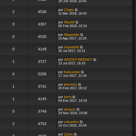
28 Jun 2018, 10:45
por
Chapu
2
4530
11 Mar 2018, 18:43
por
Riky68
0
4367
05 Feb 2018, 22:24
por
Mapashito
0
4530
15 Ago 2017, 10:25
por
torpedo69
0
4149
30 Jul 2017, 20:21
por
WOODY-WEENDY
1
3727
13 Jul 2017, 16:10
por
Katsumoto
6
5206
17 Jun 2017, 21:43
por
jimeno61
1
3741
20 Feb 2017, 09:12
por
luichi
1
4145
04 Ene 2017, 14:19
por
elvasco
0
3749
24 Nov 2016, 15:08
por
vulcanero
2
4753
15 Oct 2016, 20:54
por
Zarko