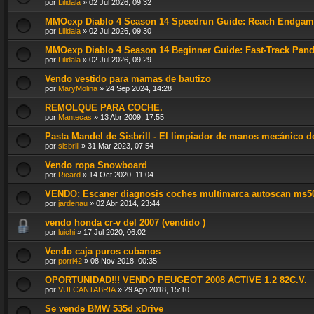
por
Lilidala
»
02 Jul 2026, 09:32
MMOexp Diablo 4 Season 14 Speedrun Guide: Reach Endgame 
por
Lilidala
»
02 Jul 2026, 09:30
MMOexp Diablo 4 Season 14 Beginner Guide: Fast-Track Pan
por
Lilidala
»
02 Jul 2026, 09:29
Vendo vestido para mamas de bautizo
por
MaryMolina
»
24 Sep 2024, 14:28
REMOLQUE PARA COCHE.
por
Mantecas
»
13 Abr 2009, 17:55
Pasta Mandel de Sisbrill - El limpiador de manos mecánico de
por
sisbrill
»
31 Mar 2023, 07:54
Vendo ropa Snowboard
por
Ricard
»
14 Oct 2020, 11:04
VENDO: Escaner diagnosis coches multimarca autoscan ms5
por
jardenau
»
02 Abr 2014, 23:44
vendo honda cr-v del 2007 (vendido )
por
luichi
»
17 Jul 2020, 06:02
Vendo caja puros cubanos
por
porri42
»
08 Nov 2018, 00:35
OPORTUNIDAD!!! VENDO PEUGEOT 2008 ACTIVE 1.2 82C.V.
por
VULCANTABRIA
»
29 Ago 2018, 15:10
Se vende BMW 535d xDrive