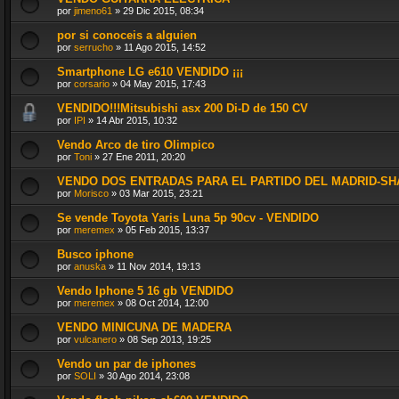
por
jimeno61
»
29 Dic 2015, 08:34
por si conoceis a alguien
por
serrucho
»
11 Ago 2015, 14:52
Smartphone LG e610 VENDIDO ¡¡¡
por
corsario
»
04 May 2015, 17:43
VENDIDO!!!Mitsubishi asx 200 Di-D de 150 CV
por
IPI
»
14 Abr 2015, 10:32
Vendo Arco de tiro Olimpico
por
Toni
»
27 Ene 2011, 20:20
VENDO DOS ENTRADAS PARA EL PARTIDO DEL MADRID-SH
por
Morisco
»
03 Mar 2015, 23:21
Se vende Toyota Yaris Luna 5p 90cv - VENDIDO
por
meremex
»
05 Feb 2015, 13:37
Busco iphone
por
anuska
»
11 Nov 2014, 19:13
Vendo Iphone 5 16 gb VENDIDO
por
meremex
»
08 Oct 2014, 12:00
VENDO MINICUNA DE MADERA
por
vulcanero
»
08 Sep 2013, 19:25
Vendo un par de iphones
por
SOLI
»
30 Ago 2014, 23:08