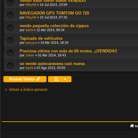
Vendo flash nikon sb600 VENDIDO
por
Riky68
»
14 Jul 2014, 23:59
NAVEGADOR GPS TOMTOM GO 720
por
Riky68
»
10 Jul 2014, 07:25
vendo pequeña colección de zippos
por
luichi
»
11 Abr 2014, 09:34
Tapizado de vehículos
por
pazuzu
»
14 Abr 2014, 18:16
Preciosa vitrina con más de 60 motos. ¡¡VENDIDA!!
por
Joker
»
01 Abr 2014, 18:43
se vende autocaravana casi nueva
por
luichi
»
07 Ago 2013, 03:55
Nuevo Tema
Volver a Índice general
In