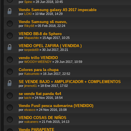
por
Spino
»
28 Jun 2018, 10:45
Vendo Samsung galaxy A5 2017 impecable
por
LOKI
»
10 Mar 2018, 14:29
Vendo Samsung s6 nuevo,
por
Riky68
»
05 Feb 2018, 22:24
VENDO BB-8 de Sphero
por
Mapashito
»
15 Ago 2017, 10:25
VENDO OPEL ZAFIRA ( VENDIDA )
por
torpedo69
»
30 Jul 2017, 20:21
vendo trillo VENDIDO
por
WOODY-WEENDY
»
29 Jun 2017, 10:59
Colores para la chupa
por
Katsumoto
»
16 Jun 2017, 22:52
SE VENDE BAJO + AMPLIFICADOR + COMPLEMENTOS
por
jimeno61
»
18 Ene 2017, 17:02
se vende fiat panda 4x4
por
luichi
»
24 Nov 2016, 18:54
Vendo Fusil pesca submarina (VENDIDO)
por
elvasco
»
24 Nov 2016, 15:08
VENDO COSAS DE NIÑOS
por
vulcanero
»
21 Feb 2015, 14:13
Vendo PARAPENTE