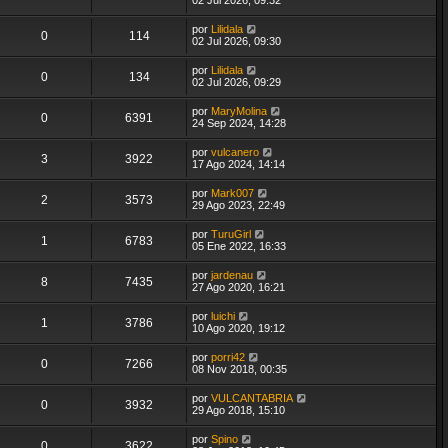
por
Lilidala
0
114
02 Jul 2026, 09:30
por
Lilidala
0
134
02 Jul 2026, 09:29
por
MaryMolina
0
6391
24 Sep 2024, 14:28
por
vulcanero
3
3922
17 Ago 2024, 14:14
por
Mark007
2
3573
29 Ago 2023, 22:49
por
TuruGirl
1
6783
05 Ene 2022, 16:33
por
jardenau
8
7435
27 Ago 2020, 16:21
por
luichi
1
3786
10 Ago 2020, 19:12
por
porri42
0
7266
08 Nov 2018, 00:35
por
VULCANTABRIA
0
3932
29 Ago 2018, 15:10
por
Spino
0
3622