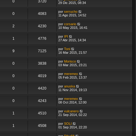
0
3720
29 Dic 2015, 08:34
por
serrucho
0
4083
11 Ago 2015, 14:52
por
corsario
2
4230
10 May 2015, 16:41
por
IPI
1
4776
27 Abr 2015, 14:34
por
Toni
9
7125
16 Mar 2015, 21:57
por
Morisco
0
3838
03 Mar 2015, 23:21
por
meremex
0
4019
05 Feb 2015, 13:37
por
anuska
0
4420
11 Nov 2014, 19:13
por
meremex
0
4243
08 Oct 2014, 12:00
por
vulcanero
1
4510
21 Sep 2014, 02:22
por
SOLI
1
4508
01 Sep 2014, 22:20
por
Riky68