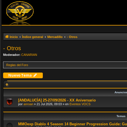
Inicio
Índice general
Mercadillo
- Otros
- Otros
Moderador:
CANARIAN
Reglas del Foro
Nuevo Tema
Anuncio
[ANDALUCÍA] 25-27/09/2026 - XX Aniversario
por
anroan
»
21 Jul 2026, 09:03
» en
Eventos VOCS
Temas
MMOexp Diablo 4 Season 14 Beginner Progression Guide: 