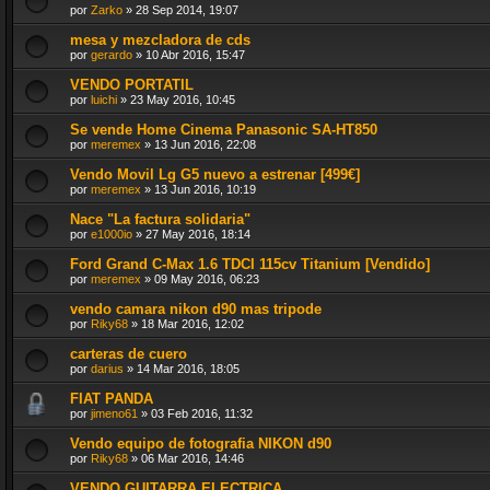
por
Zarko
»
28 Sep 2014, 19:07
mesa y mezcladora de cds
por
gerardo
»
10 Abr 2016, 15:47
VENDO PORTATIL
por
luichi
»
23 May 2016, 10:45
Se vende Home Cinema Panasonic SA-HT850
por
meremex
»
13 Jun 2016, 22:08
Vendo Movil Lg G5 nuevo a estrenar [499€]
por
meremex
»
13 Jun 2016, 10:19
Nace "La factura solidaria"
por
e1000io
»
27 May 2016, 18:14
Ford Grand C-Max 1.6 TDCI 115cv Titanium [Vendido]
por
meremex
»
09 May 2016, 06:23
vendo camara nikon d90 mas tripode
por
Riky68
»
18 Mar 2016, 12:02
carteras de cuero
por
darius
»
14 Mar 2016, 18:05
FIAT PANDA
por
jimeno61
»
03 Feb 2016, 11:32
Vendo equipo de fotografia NIKON d90
por
Riky68
»
06 Mar 2016, 14:46
VENDO GUITARRA ELECTRICA