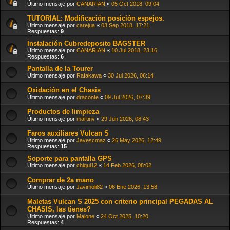
Último mensaje por
CANARIAN
«
05 Oct 2018, 09:04
TUTORIAL: Modificación posición espejos.
Último mensaje por
carejua
«
03 Sep 2018, 17:21
Respuestas:
9
Instalación Cubredeposito BAGSTER
Último mensaje por
CANARIAN
«
10 Jul 2018, 23:16
Respuestas:
6
Pantalla de la Tourer
Último mensaje por
Rafakawa
«
30 Jul 2026, 06:14
Oxidación en el Chasis
Último mensaje por
draconte
«
09 Jul 2026, 07:39
Productos de limpieza
Último mensaje por
martinv
«
29 Jun 2026, 08:43
Faros auxiliares Vulcan S
Último mensaje por
Javescmaz
«
26 May 2026, 12:49
Respuestas:
15
Soporte para pantalla GPS
Último mensaje por
chiqui12
«
14 Feb 2026, 08:02
Comprar de 2a mano
Último mensaje por
Javimoli82
«
06 Ene 2026, 13:58
Maletas Vulcan S 2025 con criterio principal PEGADAS AL
CHASIS, las tienes?
Último mensaje por
Malone
«
24 Oct 2025, 10:20
Respuestas:
4