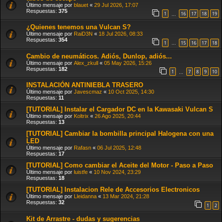
Último mensaje por
blauet
«
29 Jul 2026, 17:07
Respuestas:
375
1
16
17
18
19
…
¿Quienes tenemos una Vulcan S?
Último mensaje por
RaiD3N
«
18 Jul 2026, 08:33
Respuestas:
354
1
15
16
17
18
…
Cambio de neumáticos. Adiós, Dunlop, adiós...
Último mensaje por
Alex_zkull
«
05 May 2026, 15:26
Respuestas:
182
1
7
8
9
10
…
INSTALACIÓN ANTINIEBLA TRASERO
Último mensaje por
Javescmaz
«
10 Oct 2025, 14:30
Respuestas:
11
[TUTORIAL] Instalar el Cargador DC en la Kawasaki Vulcan S
Último mensaje por
Koltrix
«
26 Ago 2025, 20:44
Respuestas:
13
[TUTORIAL] Cambiar la bombilla principal Halogena con una
LED
Último mensaje por
Rafasn
«
06 Jul 2025, 12:48
Respuestas:
17
[TUTORIAL] Como cambiar el Aceite del Motor - Paso a Paso
Último mensaje por
luistfe
«
10 Nov 2024, 23:29
Respuestas:
18
[TUTORIAL] Instalacion Rele de Accesorios Electronicos
Último mensaje por
Lleidanna
«
13 Mar 2024, 21:28
Respuestas:
32
1
2
Kit de Arrastre - dudas y sugerencias