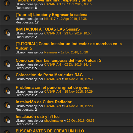
Tutorial - Mover manillar, espejos y piñas
Último mensaje por
CANARIAN
«
07 Oct 2019, 00:35
Respuestas:
8
[Tutorial] Limpiar y Engrasar la cadena
Último mensaje por
Kike117
«
12 Ago 2019, 14:36
Respuestas:
17
INVITACIÓN A TODAS LAS SssssS
Último mensaje por
CANARIAN
«
23 Abr 2019, 10:58
Respuestas:
2
[TUTORIAL] Como Instalar un Indicador de marchas en la
Vulcan S
Último mensaje por
Natmizer
«
17 Dic 2018, 15:20
Como cambiar las lamparas del Faro Vulcan S
Último mensaje por
CANARIAN
«
02 Dic 2018, 14:45
Respuestas:
5
Colocación de Porta Matriculas R&G
Último mensaje por
CANARIAN
«
18 Nov 2018, 15:53
Problema con el puño original de goma
Último mensaje por
CANARIAN
«
18 Nov 2018, 14:29
Respuestas:
2
Instalación de Cubre Radiador
Último mensaje por
CANARIAN
«
04 Nov 2018, 19:20
Respuestas:
2
Instalación usb y h4 led
Último mensaje por
shockmaster
«
22 Oct 2018, 09:35
Respuestas:
7
BUSCAR ANTES DE CREAR UN HILO