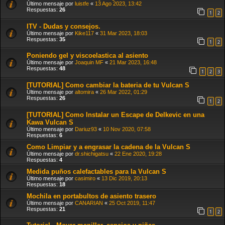
Último mensaje por
luistfe
«
13 Ago 2023, 13:42
Respuestas:
26
1
2
ITV - Dudas y consejos.
Último mensaje por
Kike117
«
31 Mar 2023, 18:03
Respuestas:
35
1
2
Poniendo gel y viscoelastica al asiento
Último mensaje por
Joaquin MF
«
21 Mar 2023, 16:48
Respuestas:
48
1
2
3
[TUTORIAL] Como cambiar la bateria de tu Vulcan S
Último mensaje por
altomira
«
26 Mar 2022, 01:29
Respuestas:
26
1
2
[TUTORIAL] Como Instalar un Escape de Delkevic en una
Kawa Vulcan S
Último mensaje por
Dariuz93
«
10 Nov 2020, 07:58
Respuestas:
6
Como Limpiar y a engrasar la cadena de la Vulcan S
Último mensaje por
dr.shichigatsu
«
22 Ene 2020, 19:28
Respuestas:
4
Medida puños calefactables para la Vulcan S
Último mensaje por
casimiro
«
13 Dic 2019, 20:13
Respuestas:
18
Mochila en portabultos de asiento trasero
Último mensaje por
CANARIAN
«
25 Oct 2019, 11:47
Respuestas:
21
1
2