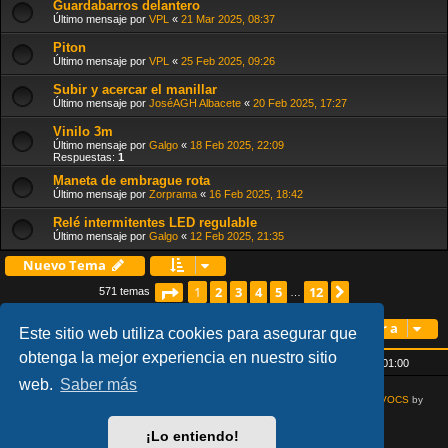
Guardabarros delantero
Último mensaje por
VPL
«
21 Mar 2025, 08:37
Piton
Último mensaje por
VPL
«
25 Feb 2025, 09:26
Subir y acercar el manillar
Último mensaje por
JoséAGH Albacete
«
20 Feb 2025, 17:27
Vinilo 3m
Último mensaje por
Galgo
«
18 Feb 2025, 22:09
Respuestas:
1
Maneta de embrague rota
Último mensaje por
Zorprama
«
16 Feb 2025, 18:42
Relé intermitentes LED regulable
Último mensaje por
Galgo
«
12 Feb 2025, 21:35
Nuevo Tema
Página
2
1
de
3
12
4
5
12
Siguiente
1
571 temas
…
Ir a
Este sitio web utiliza cookies para asegurar que
obtenga la mejor experiencia en nuestro sitio
Inicio
Índice general
Todos los horarios son
UTC+01:00
web.
Saber más
AcidTech by
ST Software
Updated for phpBB3.3 by
Ian Bradley
Modified for
VOCS
by
Goliardo
¡Lo entiendo!
Desarrollado por
phpBB
® Forum Software © phpBB Limited