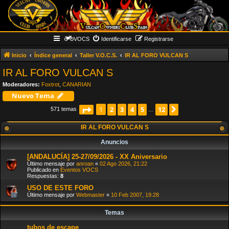
VOCS
Identificarse
Registrarse
Inicio
Índice general
Taller V.O.C.S.
IR AL FORO VULCAN S
IR AL FORO VULCAN S
Moderadores:
Foxtrot
,
CANARIAN
Nuevo Tema
Página
2
1
de
3
12
4
5
12
Siguiente
1
571 temas
…
IR AL FORO VULCAN S
Anuncios
[ANDALUCÍA] 25-27/09/2026 - XX Aniversario
Último mensaje por
anroan
«
02 Ago 2026, 21:22
Publicado en
Eventos VOCS
Respuestas:
8
USO DE ESTE FORO
Último mensaje por
Webmaster
«
10 Feb 2007, 19:28
Temas
tubos de escape