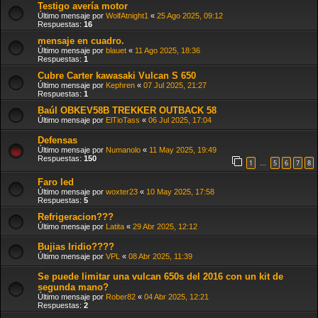
Testigo avería motor
Último mensaje por
WolfAtnight1
«
25 Ago 2025, 09:12
Respuestas:
16
mensaje en cuadro.
Último mensaje por
blauet
«
11 Ago 2025, 18:36
Respuestas:
1
Cubre Carter kawasaki Vulcan S 650
Último mensaje por
Kephren
«
07 Jul 2025, 21:27
Respuestas:
1
Baúl OBKEV58B TREKKER OUTBACK 58
Último mensaje por
ElTioTass
«
06 Jul 2025, 17:04
Defensas
Último mensaje por
Numanolo
«
11 May 2025, 19:49
Respuestas:
150
1
5
6
7
8
…
Faro led
Último mensaje por
woxter23
«
10 May 2025, 17:58
Respuestas:
5
Refrigeracion???
Último mensaje por
Latita
«
29 Abr 2025, 12:12
Bujias Iridio????
Último mensaje por
VPL
«
08 Abr 2025, 11:39
Se puede limitar una vulcan 650s del 2016 con un kit de
segunda mano?
Último mensaje por
Rober82
«
04 Abr 2025, 12:21
Respuestas:
2