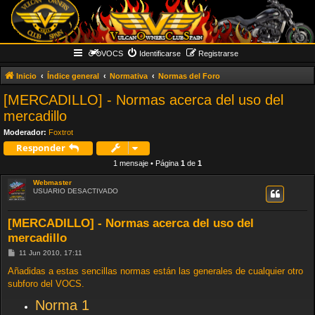
VOCS
Identificarse
Registrarse
Inicio
Índice general
Normativa
Normas del Foro
[MERCADILLO] - Normas acerca del uso del
mercadillo
Moderador:
Foxtrot
Responder
1 mensaje • Página
1
de
1
Webmaster
USUARIO DESACTIVADO
[MERCADILLO] - Normas acerca del uso del
mercadillo
M
11 Jun 2010, 17:11
e
n
Añadidas a estas sencillas normas están las generales de cualquier otro
s
subforo del VOCS.
a
j
Norma 1
e