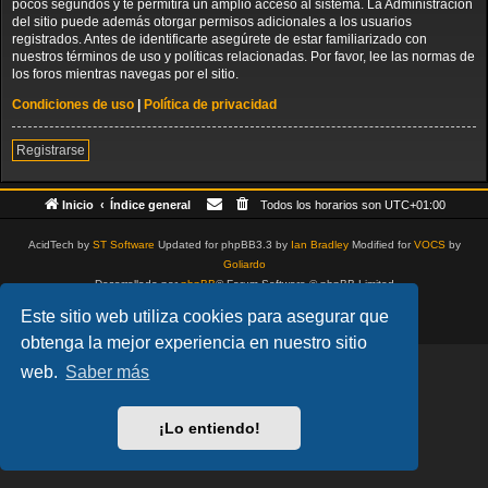
pocos segundos y te permitirá un amplio acceso al sistema. La Administración
del sitio puede además otorgar permisos adicionales a los usuarios
registrados. Antes de identificarte asegúrete de estar familiarizado con
nuestros términos de uso y políticas relacionadas. Por favor, lee las normas de
los foros mientras navegas por el sitio.
Condiciones de uso
|
Política de privacidad
Registrarse
Inicio
Índice general
Todos los horarios son
UTC+01:00
AcidTech by
ST Software
Updated for phpBB3.3 by
Ian Bradley
Modified for
VOCS
by
Goliardo
Desarrollado por
phpBB
® Forum Software © phpBB Limited
Traducción al español por
phpBB España
Este sitio web utiliza cookies para asegurar que
Privacidad
|
Condiciones
obtenga la mejor experiencia en nuestro sitio
web.
Saber más
¡Lo entiendo!