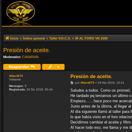
Inicio
Índice general
Taller V.O.C.S.
IR AL FORO VN 1500
Presión de aceite.
Moderador:
CANARIAN
Responder
Presión de aceite.
Albert073
Visitante
M
por
Albert073
»
03 Abr 2019, 15:41
Mensajes:
5
e
Registrado:
26 Dic 2018, 00:44
n
Saludos a todos. Como os prometí, o
s
He tardado pq teníamos un último c
a
j
Empiezo.......hace poco me acercaba
e
Justo antes de la última, al llegar 
Al día siguiente llamó al taller par
lo que había visto en el foro relaci
Decidimos cambiar el aceite y filtro
Al hacer todo eso, me llama y me d