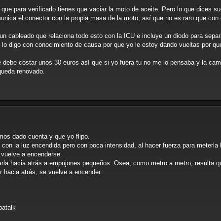
 que para verificarlo tienes que vaciar la moto de aceite. Pero lo que dices 
munica el conector con la propia masa de la moto, así que no es raro que co
n un cableado que relaciona todo esto con la ICU e incluye un diodo para separa
 lo digo con conocimiento de causa por que yo le estoy dando vueltas por que
debe costar unos 30 euros así que si yo fuera tu no me lo pensaba y la camb
 queda renovado.
mos dado cuenta y que yo flipo.
con la luz encendida pero con poca intensidad, al hacer fuerza para meterla h
 vuelve a encenderse.
arla hacia atrás a empujones pequeños. Osea, como metro a metro, resulta qu
r hacia atrás, se vuelve a encender.
.
patalk