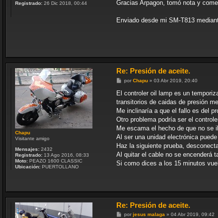
n
Gracias Arpagon, tomó nota y come
Registrado:
26 Dic 2018, 00:44
s
a
j
Enviado desde mi SM-T813 mediant
e
Re: Presión de aceite.
M
por
Chapu
»
03 Abr 2019, 20:40
e
n
El controler oil lamp es un tempori
s
transitorios de caidas de presión m
a
j
Me inclinaría a que el fallo es del 
e
Otro problema podría ser el controler
Me escama el hecho de que no se il
Chapu
Al ser una unidad electrónica puede 
Visitante amigo
Haz la siguiente prueba, desconecta e
Mensajes:
2432
Al quitar el cable no se encenderá 
Registrado:
13 Ago 2016, 08:33
Moto:
PEAZO 1600 CLASSIC
Si como dices a los 15 minutos vue
Ubicación:
PUERTOLLANO
Re: Presión de aceite.
M
por
jesus malaga
»
04 Abr 2019, 09:42