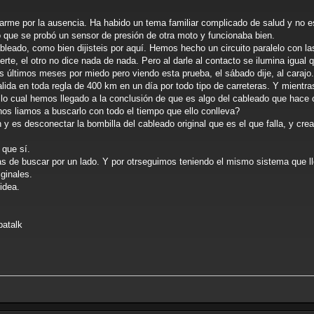
arme por la ausencia. Ha habido un tema familiar complicado de salud y no 
que se probó un sensor de presión de otra moto y funcionaba bien.
cableado, como bien dijisteis por aquí. Hemos hecho un circuito paralelo con 
rte, el otro no dice nada de nada. Pero al darle al contacto se ilumina igual q
 últimos meses por miedo pero viendo esta prueba, el sábado dije, al carajo.
lida en toda regla de 400 km en un día por todo tipo de carreteras. Y mientra
lo cual hemos llegado a la conclusión de que es algo del cableado que hace 
nos liamos a buscarlo con todo el tiempo que ello conlleva?
 es desconectar la bombilla del cableado original que es el que falla, y cre
 que sí.
de buscar por un lado. Y por otrseguimos teniendo el mismo sistema que llev
ginales.
idea.
patalk