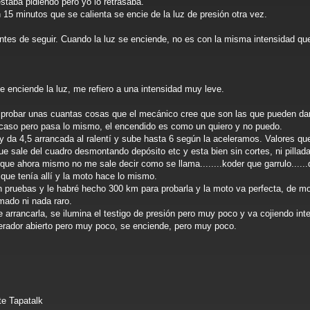
taba pidiendo pero yo lo retrasaba.
15 minutos que se calienta se encie de la luz de presión otra vez.
ntes de seguir. Cuando la luz se enciende, no es con la misma intensidad que 
e enciende la luz, me refiero a una intensidad muy leve.
ara probar unas cuantas cosas que el mecánico cree que son las que pueden dar
acaso pero pasa lo mismo, el encendido es como un quiero y no puedo.
y da 4,5 arrancada al ralentí y sube hasta 6 según la aceleramos. Valores q
e sale del cuadro desmontando depósito etc y esta bien sin cortes, ni pillada
e ahora mismo no me sale decir como se llama........koder que garrulo......
 que tenía allí y la moto hace lo mismo.
uebas y le habré hecho 300 km para probarla y la moto va perfecta, de motor
mado ni nada raro.
arrancarla, se ilumina el testigo de presión pero muy poco y va cojiendo inte
rador abierto pero muy poco, se enciende, pero muy poco.
e Tapatalk