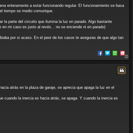
a
suena enteramente a estar funcionando regular. El funcionamiento se basa
n el tiempo se medio comunique.
r la parte del circuito que ilumina la luz en parado. Algo bastante
 en mi caso es justo al revés... no se enciende ni en parado)
iaba por si acaso. En el peor de los casos te aseguras de que algo tan
A
r
r
i
b
a
acia atrás en la plaza de garaje, se aprecia que apaga la luz en el
e cuando la inercia es hacia atrás, se apaga. Y cuando la inercia es