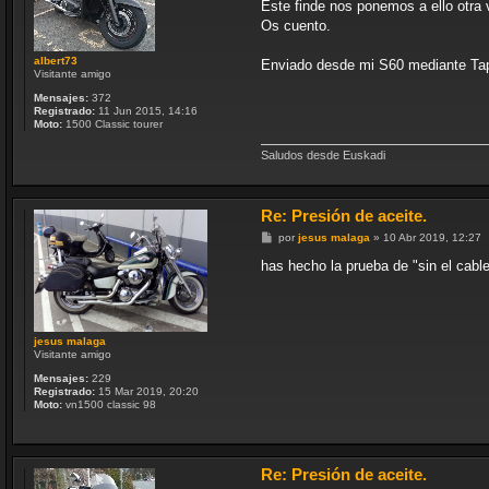
Este finde nos ponemos a ello otr
a
j
Os cuento.
e
albert73
Enviado desde mi S60 mediante Ta
Visitante amigo
Mensajes:
372
Registrado:
11 Jun 2015, 14:16
Moto:
1500 Classic tourer
Saludos desde Euskadi
Re: Presión de aceite.
M
por
jesus malaga
»
10 Abr 2019, 12:27
e
n
has hecho la prueba de "sin el cabl
s
a
j
e
jesus malaga
Visitante amigo
Mensajes:
229
Registrado:
15 Mar 2019, 20:20
Moto:
vn1500 classic 98
Re: Presión de aceite.