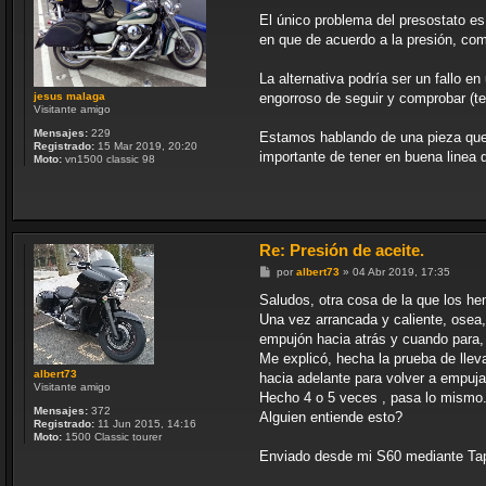
e
n
El único problema del presostato es
s
en que de acuerdo a la presión, co
a
j
e
La alternativa podría ser un fallo e
jesus malaga
engorroso de seguir y comprobar (te
Visitante amigo
Mensajes:
229
Estamos hablando de una pieza que 
Registrado:
15 Mar 2019, 20:20
importante de tener en buena linea
Moto:
vn1500 classic 98
Re: Presión de aceite.
M
por
albert73
»
04 Abr 2019, 17:35
e
n
Saludos, otra cosa de la que los he
s
Una vez arrancada y caliente, osea, 
a
j
empujón hacia atrás y cuando para,
e
Me explicó, hecha la prueba de llev
albert73
hacia adelante para volver a empuja
Visitante amigo
Hecho 4 o 5 veces , pasa lo mismo
Mensajes:
372
Alguien entiende esto?
Registrado:
11 Jun 2015, 14:16
Moto:
1500 Classic tourer
Enviado desde mi S60 mediante Ta