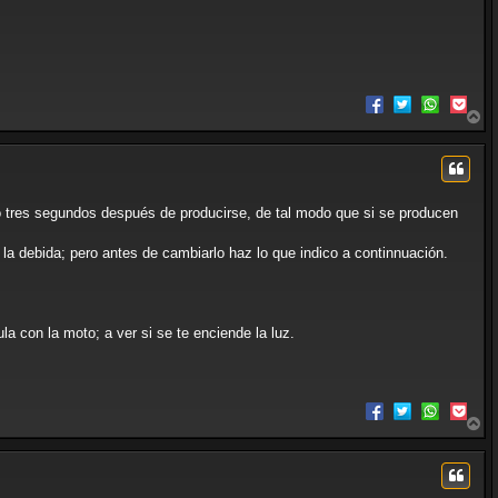
A
r
r
i
b
a
s o tres segundos después de producirse, de tal modo que si se producen
 la debida; pero antes de cambiarlo haz lo que indico a continnuación.
ula con la moto; a ver si se te enciende la luz.
A
r
r
i
b