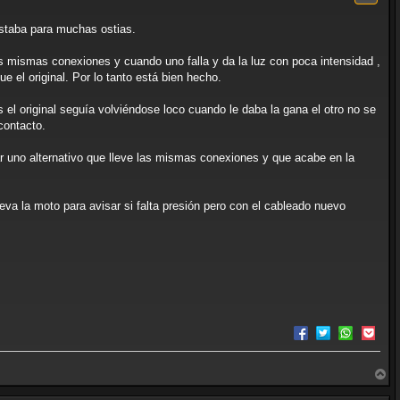
b
a
estaba para muchas ostias.
las mismas conexiones y cuando uno falla y da la luz con poca intensidad ,
ue el original. Por lo tanto está bien hecho.
s el original seguía volviéndose loco cuando le daba la gana el otro no se
contacto.
ar uno alternativo que lleve las mismas conexiones y que acabe en la
a la moto para avisar si falta presión pero con el cableado nuevo
A
r
r