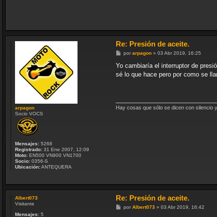
Re: Presión de aceite.
M
por
arpagon
»
03 Abr 2019, 16:25
e
n
Yo cambiaría el interruptor de pre
s
sé lo que hace pero por como se lla
a
j
e
Hay cosas que sólo se dicen con silencio 
arpagon
Socio VOCS
Mensajes:
5268
Registrado:
31 Ene 2007, 12:09
Moto:
EN500 VN900 VN1700
Socio:
0356-S
Ubicación:
ANTEQUERA
Re: Presión de aceite.
Albert073
Visitante
M
por
Albert073
»
03 Abr 2019, 16:42
e
Mensajes:
5