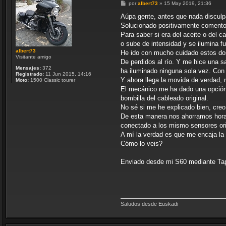
M
por
albert73
»
15 May 2019, 21:36
e
n
Aúpa gente, antes que nada disculp
s
Solucionado positivamente comento 
a
j
Para saber si era del aceite o del 
e
o sube de intensidad y se ilumina fue
albert73
He ido con mucho cuidado estos dos
Visitante amigo
De perdidos al río. Y me hice una sa
Mensajes:
372
ha iluminado ninguna sola vez. Con 
Registrado:
11 Jun 2015, 14:16
Y ahora llega la movida de verdad, 
Moto:
1500 Classic tourer
El mecánico me ha dado una opción y
bombilla del cableado original.
No sé si me he explicado bien, creo
De esta manera nos ahorramos horas 
conectado a los mismo sensores ori
A mí la verdad es que me encaja la 
Cómo lo veis?
Enviado desde mi S60 mediante Ta
Saludos desde Euskadi