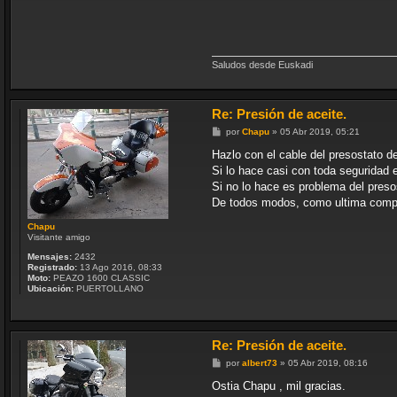
Saludos desde Euskadi
Re: Presión de aceite.
M
por
Chapu
»
05 Abr 2019, 05:21
e
n
Hazlo con el cable del presostato 
s
Si lo hace casi con toda seguridad
a
j
Si no lo hace es problema del preso
e
De todos modos, como ultima compro
Chapu
Visitante amigo
Mensajes:
2432
Registrado:
13 Ago 2016, 08:33
Moto:
PEAZO 1600 CLASSIC
Ubicación:
PUERTOLLANO
Re: Presión de aceite.
M
por
albert73
»
05 Abr 2019, 08:16
e
n
Ostia Chapu , mil gracias.
s