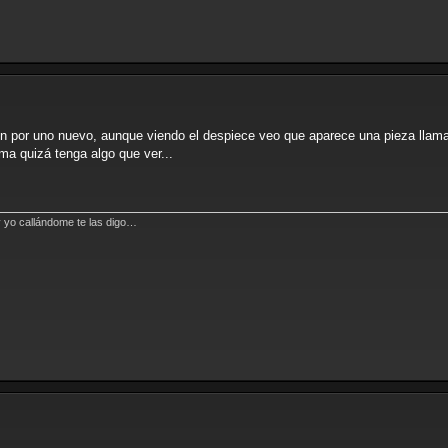
sión por uno nuevo, aunque viendo el despiece veo que aparece una pieza l
ma quizá tenga algo que ver...
y yo callándome te las digo…