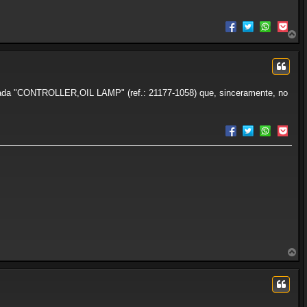
A
r
r
i
b
a
lamada "CONTROLLER,OIL LAMP" (ref.: 21177-1058) que, sinceramente, no
A
r
r
i
b
a