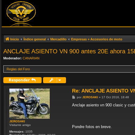
Inicio
Índice general
Mercadillo
Empresas + Accesorios de moto
ANCLAJE ASIENTO VN 900 antes 20E ahora 15
Moderador:
CANARIAN
Reglas del Foro
Responder
Re: ANCLAJE ASIENTO V
M
por
JEROSAKI
»
17 Oct 2016, 18:48
e
n
Anclaje asiento vn 900 clasic y custo
s
a
j
e
JEROSAKI
Visitante amigo
Pondre fotos en breve.
Mensajes:
1035