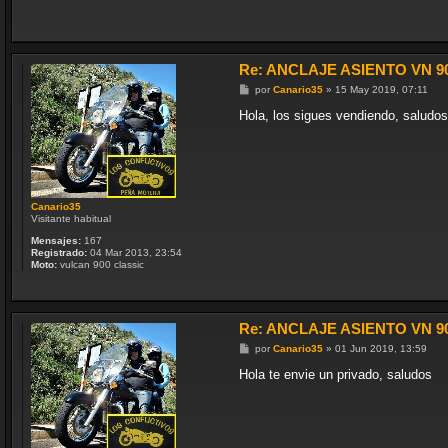
e
Re: ANCLAJE ASIENTO VN 9
M
por
Canario35
»
15 May 2019, 07:11
e
n
Hola, los sigues vendiendo, saludos
s
a
j
e
Canario35
Visitante habitual
Mensajes:
167
Registrado:
04 Mar 2013, 23:54
Moto:
vulcan 900 classic
Re: ANCLAJE ASIENTO VN 9
M
por
Canario35
»
01 Jun 2019, 13:59
e
n
Hola te envie un privado, saludos
s
a
j
e