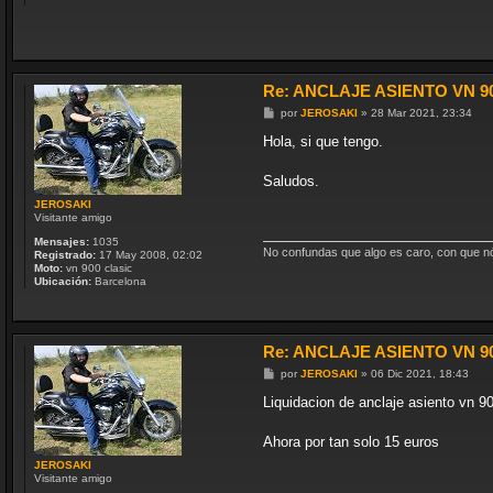
j
e
Re: ANCLAJE ASIENTO VN 9
M
por
JEROSAKI
»
28 Mar 2021, 23:34
e
n
Hola, si que tengo.
s
a
j
Saludos.
e
JEROSAKI
Visitante amigo
Mensajes:
1035
No confundas que algo es caro, con que nó 
Registrado:
17 May 2008, 02:02
Moto:
vn 900 clasic
Ubicación:
Barcelona
Re: ANCLAJE ASIENTO VN 9
M
por
JEROSAKI
»
06 Dic 2021, 18:43
e
n
Liquidacion de anclaje asiento vn 900.
s
a
j
Ahora por tan solo 15 euros
e
JEROSAKI
Visitante amigo