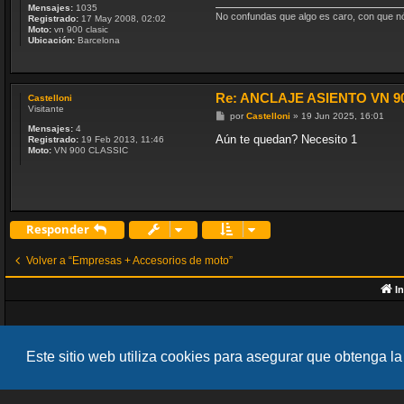
Mensajes:
1035
No confundas que algo es caro, con que nó 
Registrado:
17 May 2008, 02:02
Moto:
vn 900 clasic
Ubicación:
Barcelona
Re: ANCLAJE ASIENTO VN 900
Castelloni
Visitante
M
por
Castelloni
»
19 Jun 2025, 16:01
e
Mensajes:
4
n
Aún te quedan? Necesito 1
Registrado:
19 Feb 2013, 11:46
s
Moto:
VN 900 CLASSIC
a
j
e
Responder
Volver a “Empresas + Accesorios de moto”
In
Este sitio web utiliza cookies para asegurar que obtenga la