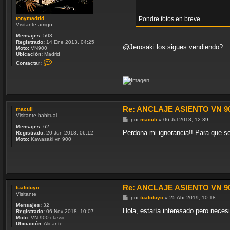
Pondre fotos en breve.
tonymadrid
Visitante amigo
Mensajes:
503
Registrado:
14 Ene 2013, 04:25
@Jerosaki los sigues vendiendo?
Moto:
VN900
Ubicación:
Madrid
C
Contactar:
o
n
t
a
c
t
a
Re: ANCLAJE ASIENTO VN 9
maculi
r
Visitante habitual
t
M
por
maculi
»
06 Jul 2018, 12:39
o
e
Mensajes:
62
n
n
Perdona mi ignorancia!! Para que son
Registrado:
20 Jun 2018, 06:12
y
s
Moto:
Kawasaki vn 900
m
a
a
j
d
e
r
i
d
Re: ANCLAJE ASIENTO VN 9
tualotuyo
Visitante
M
por
tualotuyo
»
25 Abr 2019, 10:18
e
Mensajes:
32
n
Hola, estaría interesado pero necesi
Registrado:
06 Nov 2018, 10:07
s
Moto:
VN 900 classic
a
Ubicación:
Alicante
j