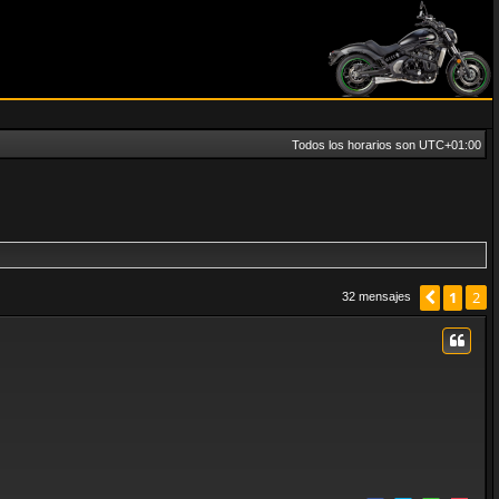
Todos los horarios son
UTC+01:00
Anterio
1
2
32 mensajes