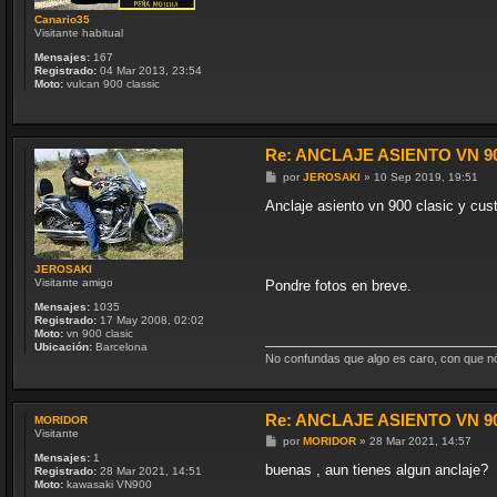
Canario35
Visitante habitual
Mensajes:
167
Registrado:
04 Mar 2013, 23:54
Moto:
vulcan 900 classic
Re: ANCLAJE ASIENTO VN 9
M
por
JEROSAKI
»
10 Sep 2019, 19:51
e
n
Anclaje asiento vn 900 clasic y custo
s
a
j
e
JEROSAKI
Visitante amigo
Pondre fotos en breve.
Mensajes:
1035
Registrado:
17 May 2008, 02:02
Moto:
vn 900 clasic
Ubicación:
Barcelona
No confundas que algo es caro, con que nó 
Re: ANCLAJE ASIENTO VN 9
MORIDOR
Visitante
M
por
MORIDOR
»
28 Mar 2021, 14:57
e
Mensajes:
1
n
buenas , aun tienes algun anclaje?
Registrado:
28 Mar 2021, 14:51
s
Moto:
kawasaki VN900
a