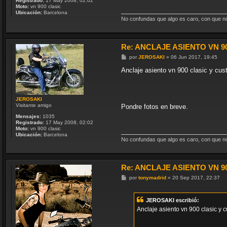
Registrado:
17 May 2008, 02:02
Moto:
vn 900 clasic
Ubicación:
Barcelona
No confundas que algo es caro, con que nó 
Re: ANCLAJE ASIENTO VN 9
M
por
JEROSAKI
»
06 Jun 2017, 19:45
e
n
Anclaje asiento vn 900 clasic y custo
s
a
j
e
JEROSAKI
Visitante amigo
Pondre fotos en breve.
Mensajes:
1035
Registrado:
17 May 2008, 02:02
Moto:
vn 900 clasic
Ubicación:
Barcelona
No confundas que algo es caro, con que nó 
Re: ANCLAJE ASIENTO VN 9
M
por
tonymadrid
»
20 Sep 2017, 22:37
e
n
s
JEROSAKI escribió:
a
j
Anclaje asiento vn 900 clasic y cus
e