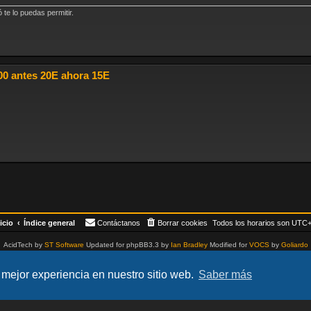
te lo puedas permitir.
 antes 20E ahora 15E
icio
Índice general
Contáctanos
Borrar cookies
Todos los horarios son
UTC+
AcidTech by
ST Software
Updated for phpBB3.3 by
Ian Bradley
Modified for
VOCS
by
Goliardo
Desarrollado por
phpBB
® Forum Software © phpBB Limited
Traducción al español por
phpBB España
 mejor experiencia en nuestro sitio web.
Saber más
Privacidad
|
Condiciones