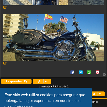
Responder
1 mensaje • Página
1
de
1
Ir a
Este sitio web utiliza cookies para asegurar que
obtenga la mejor experiencia en nuestro sitio
Inicio
Índice general
Todos los horarios son
UTC+01:00