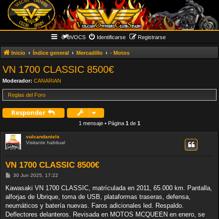
VOCS
Identificarse
Registrarse
Inicio
Índice general
Mercadillo
- Motos
VN 1700 CLASSIC 8500€
Moderador:
CANARIAN
Reglas del Foro
Responder
1 mensaje • Página
1
de
1
vulcandaniels
Visitante habitual
VN 1700 CLASSIC 8500€
M
30 Jun 2025, 17:22
e
n
Kawasaki VN 1700 CLASSIC, matrículada en 2011, 65.000 km. Pantalla,
s
alforjas de Ubrique, toma de USB, plataformas traseras, defensa,
a
j
neumáticos y batería nuevas. Faros adicionales led. Respaldo.
e
Deflectores delanteros. Revisada en MOTOS MCQUEEN en enero, se