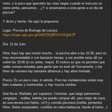
e
moto, y lo poco que apeceten las rutas largas cuando el mercurio se
viene arriba, pensamos... ¿Y si arrastramos a esta gente a un día de
piscina?
Y dicho y hecho. He aquí la propuesta:
Lugar: Piscina de Buitrago de Lozoya:
https://maps.app.goo.gl/GhR7ZfQNP6TcAYgh6
Día: 12 de Julio
Hora: Aquí hay que insistir mucho... la piscina abre a las 10:30, pero es
muy recomendable ir con bastante tiempo, a ser posible estar allí ya
sobre las 10:00 (si es antes, mejor). El motivo es que no permiten que
nadie compre entradas para gente que no esté allí físicamente, y los
fines de semana hay bastante afluencia y hay aforo limitado.
Precio: Es un poco cara, lo admito. Pero las instalaciones están muy
bien cuidadas y mantenidas, y hay mucha sombra.
Qué llevar: Bañador, por supuesto. Cremitas, que luego parecemos
cangrejos... toallas, bebida (se puede comprar allí, pero mejor de casa,
en una nevera con hielos, no?) y comida piscinera (tortilla, pimientos
fritos, filetes empanados, costillas en salsa barbacoa, faisán al horno...)