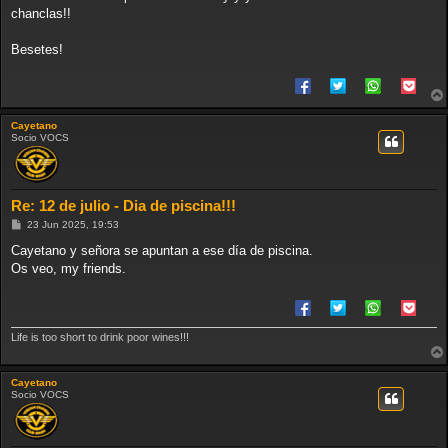
e
chanclas!!
Besetes!
Cayetano
Socio VOCS
Re: 12 de julio - Dia de piscina!!!
M
23 Jun 2025, 19:53
e
n
Cayetano y señora se apuntan a ese día de piscina.
s
Os veo, my friends.
a
j
e
Life is too short to drink poor wines!!!
Cayetano
Socio VOCS