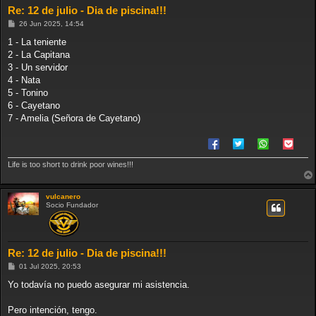
Re: 12 de julio - Dia de piscina!!!
M
26 Jun 2025, 14:54
e
n
1 - La teniente
s
2 - La Capitana
a
j
3 - Un servidor
e
4 - Nata
5 - Tonino
6 - Cayetano
7 - Amelia (Señora de Cayetano)
Life is too short to drink poor wines!!!
vulcanero
Socio Fundador
Re: 12 de julio - Dia de piscina!!!
M
01 Jul 2025, 20:53
e
n
Yo todavía no puedo asegurar mi asistencia.
s
a
j
Pero intención, tengo.