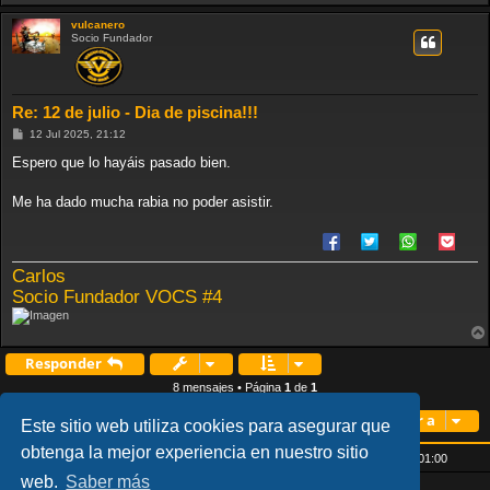
vulcanero
Socio Fundador
Re: 12 de julio - Dia de piscina!!!
M
12 Jul 2025, 21:12
e
n
Espero que lo hayáis pasado bien.
s
a
j
Me ha dado mucha rabia no poder asistir.
e
Carlos
Socio Fundador VOCS #4
Responder
8 mensajes • Página
1
de
1
Ir a
Este sitio web utiliza cookies para asegurar que
obtenga la mejor experiencia en nuestro sitio
Inicio
Índice general
Todos los horarios son
UTC+01:00
web.
Saber más