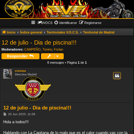
VOCS
Identificarse
Registrarse
Inicio
Índice general
Territoriales V.O.C.S.
Territorial de Madrid
12 de julio - Dia de piscina!!!
Moderadores:
CAMPEÑO
,
Tonino
,
Forlan
Responder
8 mensajes • Página
1
de
1
creinos
Directiva Madrid
12 de julio - Dia de piscina!!!
M
20 Jun 2025, 11:09
e
n
Hola a todos!!!
s
a
j
Hablando con La Capitana de lo malo que es el calor cuando vas con la