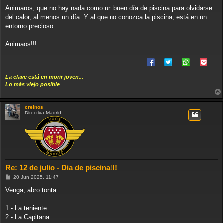
Animaros, que no hay nada como un buen día de piscina para olvidarse
del calor, al menos un día. Y al que no conozca la piscina, está en un
entorno precioso.
Animaos!!!
La clave está en morir joven...
Lo más viejo posible
creinos
Directiva Madrid
Re: 12 de julio - Dia de piscina!!!
M
20 Jun 2025, 11:47
e
n
Venga, abro tonta:
s
a
j
1 - La teniente
e
2 - La Capitana