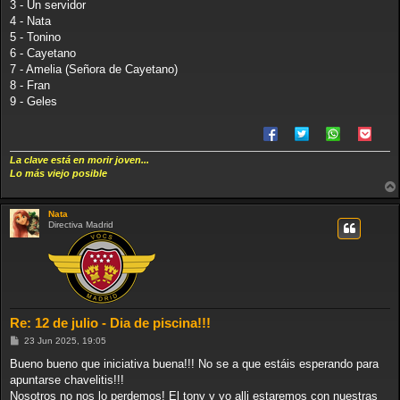
3 - Un servidor
4 - Nata
5 - Tonino
6 - Cayetano
7 - Amelia (Señora de Cayetano)
8 - Fran
9 - Geles
La clave está en morir joven...
Lo más viejo posible
Nata
Directiva Madrid
Re: 12 de julio - Dia de piscina!!!
M
23 Jun 2025, 19:05
e
n
Bueno bueno que iniciativa buena!!! No se a que estáis esperando para
s
apuntarse chavelitis!!!
a
j
Nosotros no nos lo perdemos! El tony y yo alli estaremos con nuestras