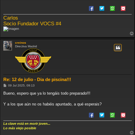
e
Carlos
Socio Fundador VOCS #4
creinos
Directiva Madrid
Re: 12 de julio - Dia de piscina!!!
M
09 Jul 2025, 09:13
e
n
Bueno, espero que ya lo tengáis todo preparado!!!
s
a
j
Y a los que aún no os habéis apuntado, a qué esperais?
e
La clave está en morir joven...
Lo más viejo posible